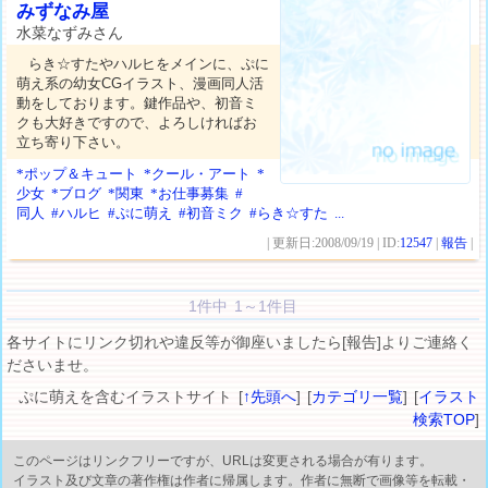
みずなみ屋
水菜なずみさん
らき☆すたやハルヒをメインに、ぷに
萌え系の幼女CGイラスト、漫画同人活
動をしております。鍵作品や、初音ミ
クも大好きですので、よろしければお
立ち寄り下さい。
*ポップ＆キュート
*クール・アート
*
少女
*ブログ
*関東
*お仕事募集
#
同人
#ハルヒ
#ぷに萌え
#初音ミク
#らき☆すた
...
| 更新日:2008/09/19 | ID:
12547
|
報告
|
1件中 1～1件目
各サイトにリンク切れや違反等が御座いましたら[報告]よりご連絡く
ださいませ。
ぷに萌えを含むイラストサイト [
↑先頭へ
] [
カテゴリ一覧
] [
イラスト
検索TOP
]
このページはリンクフリーですが、URLは変更される場合が有ります。
イラスト及び文章の著作権は作者に帰属します。作者に無断で画像等を転載・