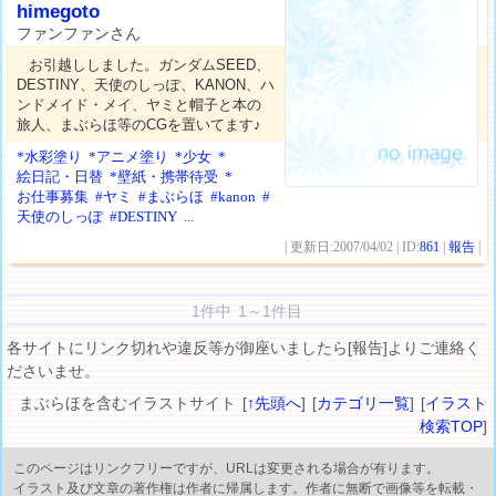
himegoto
ファンファンさん
お引越ししました。ガンダムSEED、
DESTINY、天使のしっぽ、KANON、ハ
ンドメイド・メイ、ヤミと帽子と本の
旅人、まぶらほ等のCGを置いてます♪
*水彩塗り
*アニメ塗り
*少女
*
絵日記・日替
*壁紙・携帯待受
*
お仕事募集
#ヤミ
#まぶらほ
#kanon
#
天使のしっぽ
#DESTINY
...
| 更新日:2007/04/02 | ID:
861
|
報告
|
1件中 1～1件目
各サイトにリンク切れや違反等が御座いましたら[報告]よりご連絡く
ださいませ。
まぶらほを含むイラストサイト [
↑先頭へ
] [
カテゴリ一覧
] [
イラスト
検索TOP
]
このページはリンクフリーですが、URLは変更される場合が有ります。
イラスト及び文章の著作権は作者に帰属します。作者に無断で画像等を転載・