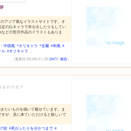
ンのアジア風なイラストサイトです。オ
設定の仏キャラで本を出したりもしてい
teなどの型月作品のイラストもありま
本・中国風
*オリキャラ
*近畿
#和風
#
ナル
#オリキャラ
...
| 更新日:2013/01/11 | ID:
20471
|
報告
|
r
描きたいものを描いて載せています。ま
ですが、見に来ていただけると嬉しいで
ログ絵
#死がふたりを分かつまで
#