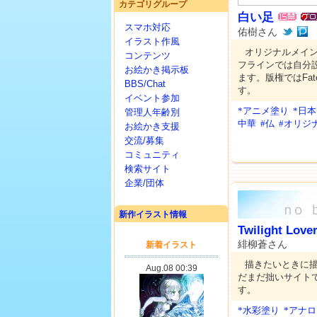
カテゴリグループ
白い足
スマホ対応
佑樹さん
イラスト作風
オリジナルメイ
コンテンツ
フラインでは自分
お絵かき掲示板
ます。版権ではFa
BBS/Chat
す。
イベント参加
*アニメ塗り
*日
管理人年齢別
中華
#仏
#オリジ
お絵かき支援
交流/募集
コミュニティ
検索サイト
企業/団体
新作イラスト情報
Twilight Love
緋柳蒼さん
描きたいときに
だまだ拙いサイト
す。
*水彩塗り
*アナ