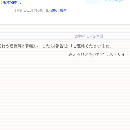
#版権物中心
| 更新日:2007/10/08 | ID:
9963
|
報告
|
2件中 1～2件目
切れや違反等が御座いましたら[報告]よりご連絡くださいませ。
みえるひとを含むイラストサイト 