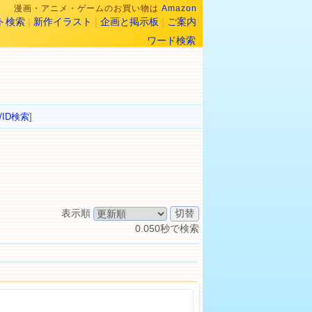
漫画・アニメ・ゲームのお買い物は
Amazon
ト検索
|
新作イラスト
|
企画と掲示板
|
ご案内
ワード検索
/ID検索
]
表示順
0.050秒で検索