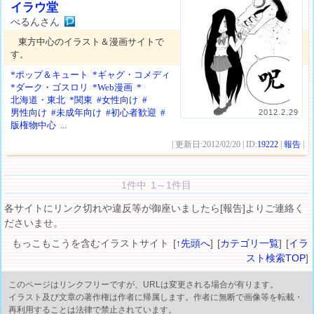
イラウ堂
べるんさん
東方中心のイラスト＆漫画サイトで
す。
*ポップ＆キュート
*ギャグ・コメディ
*ダーク・ゴスロリ
*Web漫画
*
北海道・東北
*関東
#女性向け
#
男性向け
#未成年向け
#初心者歓迎
#
2012.2.29
版権物中心
...
| 更新日:2012/02/20 | ID:
19222
|
報告
|
1件中 1～1件目
各サイトにリンク切れや違反等が御座いましたら[報告]よりご連絡く
ださいませ。
もっこもこうを含むイラストサイト [
↑先頭へ
] [
カテゴリ一覧
] [
イラ
スト検索TOP
]
このページはリンクフリーですが、URLは変更される場合が有ります。
イラスト及び文章の著作権は作者に帰属します。作者に無断で画像等を転載・
再利用することは法律で禁止されています。