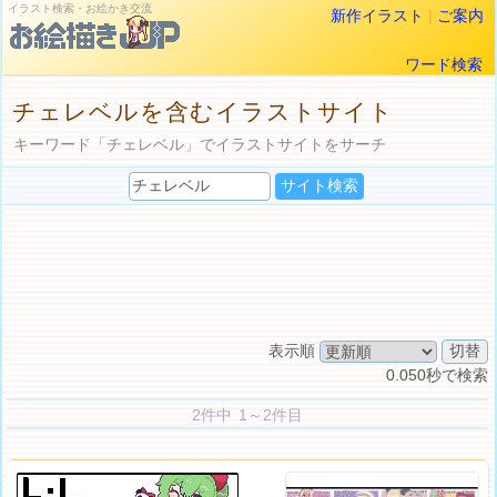
イラスト検索・お絵かき交流
新作イラスト
|
ご案内
ワード検索
チェレベルを含むイラストサイト
キーワード「チェレベル」でイラストサイトをサーチ
表示順
0.050秒で検索
2件中 1～2件目