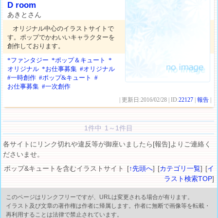
D room
あきとさん
オリジナル中心のイラストサイトで
す。ポップでかわいいキャラクターを
創作しております。
*ファンタジー
*ポップ＆キュート
*
オリジナル
*お仕事募集
#オリジナル
#一時創作
#ポップ&キュート
#
お仕事募集
#一次創作
| 更新日:2016/02/28 | ID:
22127
|
報告
|
1件中 1～1件目
各サイトにリンク切れや違反等が御座いましたら[報告]よりご連絡く
ださいませ。
ポップ&キュートを含むイラストサイト [
↑先頭へ
] [
カテゴリ一覧
] [
イ
ラスト検索TOP
]
このページはリンクフリーですが、URLは変更される場合が有ります。
イラスト及び文章の著作権は作者に帰属します。作者に無断で画像等を転載・
再利用することは法律で禁止されています。