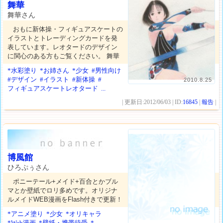
舞華
舞華さん
おもに新体操・フィギュアスケートの
イラストとトレーディングカードを発
表しています。レオタードのデザイン
に関心のある方もご覧ください。 舞華
*水彩塗り
*お姉さん
*少女
#男性向け
#デザイン
#イラスト
#新体操
#
2010.8.25
フィギュアスケートレオタード
...
| 更新日:2012/06/03 | ID:
16845
|
報告
|
博風館
ひろぷぅさん
ポニーテール+メイド+百合とかブル
マとか壁紙でロリ多めです。オリジナ
ルメイドWEB漫画をFlash付きで更新！
*アニメ塗り
*少女
*オリキャラ
*Web漫画
*壁紙・携帯待受
*