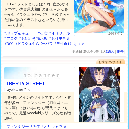
CGイラストとしょぼくれ日記のサイ
トです。佐賀県大和町のまほろたんを
中心にドラクエ6バーバラ、学校であっ
た怖い話のイラストなどいろいろ描い
てみてます。
*ポップ＆キュート
*少女
*オリジナル
2009.4.6
*ブログ
*お絵かき掲示板
*お仕事募集
#DQ6
#ドラクエ6
#バーバラ
#男性向け
#pixiv
...
| 更新日:2009/04/06 | ID:
12696
|
報告
|
おすすめサイト
LIBERTY STREET
hayakamuさん
創作絵メインのサイトです。少年・青
年が多め。ファンタジー（羽根耳・エ
ルフ等）っぽいものから現代っぽいも
のまで。最近Vocaloidシリーズの絵も増
加中。
2008.4.10
*ファンタジー
*少年
*オリキャラ
#