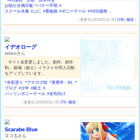
お絵かき掲示板
*バナー不明
#
スクール水着
#ぷに
#看板娘
#ポニーテール
#WEB漫画
...
| 更新日:2010/05/24 | ID:
1190
|
報告
|
イデオローグ
omicoさん
サイト名変更しました。創作、創作
BL、銀魂（銀土）イラストや同人活動
をアップしています。
*水彩塗り
*アナログ絵
*美青年・BL
*
ブログ
#少年
#銀土
#
パッツンポニーテール
#女性向け
| 更新日:2010/02/02 | ID:
570
|
報告
|
Scarabe Blue
ヌコるさん