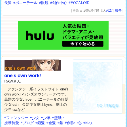
長髪
#ポニーテール
#眼鏡
#創作中心
#VOCALOID
| 更新日:2008/04/10 | ID:
9027
|
報告
|
one's own work!
RAWさん
ファンタジー系イラストサイト one's
own work! -ワンズオウンワーク-です。
黒髪の少女chloe、ポニーテールの銀髪
少女leah、金髪少女剣士kyrie、剣士の
少年rawなど
*ファンタジー
*少女
*少年
*壁紙・
携帯待受
*ブログ
#銀髪
#金髪
#鎖
#創作中心
#blog
...