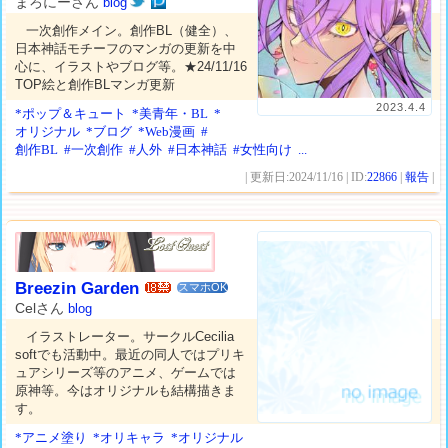
まろにーさん
blog
一次創作メイン。創作BL（健全）、
日本神話モチーフのマンガの更新を中
心に、イラストやブログ等。★24/11/16
TOP絵と創作BLマンガ更新
2023.4.4
*ポップ＆キュート
*美青年・BL
*
オリジナル
*ブログ
*Web漫画
#
創作BL
#一次創作
#人外
#日本神話
#女性向け
...
| 更新日:2024/11/16 | ID:
22866
|
報告
|
Breezin Garden
スマホOK
Celさん
blog
イラストレーター。サークルCecilia
softでも活動中。最近の同人ではプリキ
ュアシリーズ等のアニメ、ゲームでは
原神等。今はオリジナルも結構描きま
す。
*アニメ塗り
*オリキャラ
*オリジナル