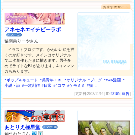
おすすめサイト
アネモネエイチピーラボ
スマホOK
猫南乗りーやさん
イラストブログです。かわいい絵を描
くのが好きです。メインはオリジナル
で二次創作もたまに描きます。男子多
めでライトなBLがあります。4コママン
ガもあります。
*ポップ＆キュート
*美青年・BL
*オリジナル
*ブログ
*Web漫画
*
小説・詩
#一次創作
#日常
#4コマ
#ケモミミ
#猫
...
| 更新日:2023/11/16 | ID:
23105
|
報告
|
あとりえ極星堂
スマホOK
鍋弓わたさん