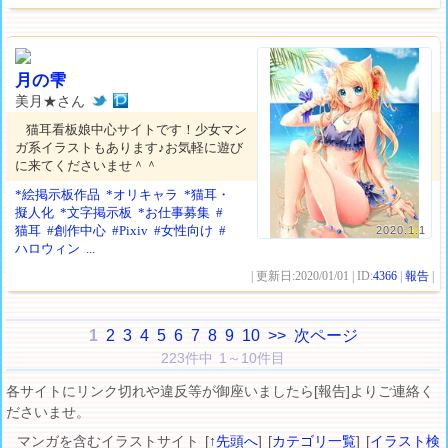
月の雫
美月★さん
猫耳看板娘中心サイトです！少女マン
ガ系イラストもあります♪お気軽に遊び
に来てくださいませ＾＾
*絵掲示板作品
*オリキャラ
*猫耳・
擬人化
*文字掲示板
*お仕事募集
#
猫耳
#創作中心
#Pixiv
#女性向け
#
2020.1.1
ハロウィン
...
| 更新日:2020/01/01 | ID:
4366
|
報告
|
1
2
3
4
5
6
7
8
9
10
>>
次ページ
223件中 1～10件目
各サイトにリンク切れや違反等が御座いましたら[報告]よりご連絡く
ださいませ。
マンガを含むイラストサイト [
↑先頭へ
] [
カテゴリ一覧
] [
イラスト検