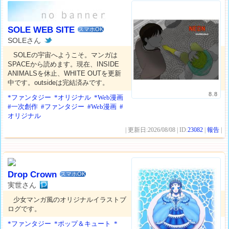
SOLE WEB SITE
スマホOK
SOLEさん
SOLEの宇宙へようこそ。マンガは
SPACEから読めます。現在、INSIDE
ANIMALSを休止、WHITE OUTを更新
中です。outsideは完結済みです。
8.8
*ファンタジー
*オリジナル
*Web漫画
#一次創作
#ファンタジー
#Web漫画
#
オリジナル
| 更新日:2026/08/08 | ID:
23082
|
報告
|
Drop Crown
スマホOK
実世さん
少女マンガ風のオリジナルイラストブ
ログです。
*ファンタジー
*ポップ＆キュート
*