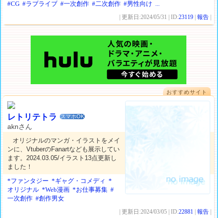
#CG
#ラブライブ
#一次創作
#二次創作
#男性向け
...
| 更新日:2024/05/31 | ID:
23119
|
報告
|
おすすめサイト
レトリテトラ
スマホOK
aknさん
オリジナルのマンガ・イラストをメイ
ンに、VtuberのFanartなども展示してい
ます。2024.03.05/イラスト13点更新し
ました！
*ファンタジー
*ギャグ・コメディ
*
オリジナル
*Web漫画
*お仕事募集
#
一次創作
#創作男女
| 更新日:2024/03/05 | ID:
22881
|
報告
|