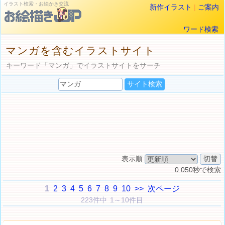
イラスト検索・お絵かき交流
新作イラスト
|
ご案内
ワード検索
マンガを含むイラストサイト
キーワード「マンガ」でイラストサイトをサーチ
表示順
0.050秒で検索
1
2
3
4
5
6
7
8
9
10
>>
次ページ
223件中 1～10件目