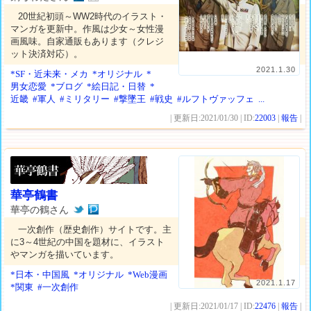
20世紀初頭～WW2時代のイラスト・
マンガを更新中。作風は少女～女性漫
画風味。自家通販もあります（クレジ
ット決済対応）。
2021.1.30
*SF・近未来・メカ
*オリジナル
*
男女恋愛
*ブログ
*絵日記・日替
*
近畿
#軍人
#ミリタリー
#撃墜王
#戦史
#ルフトヴァッフェ
...
| 更新日:2021/01/30 | ID:
22003
|
報告
|
華亭鶴書
華亭の鶴さん
一次創作（歴史創作）サイトです。主
に3～4世紀の中国を題材に、イラスト
やマンガを描いています。
*日本・中国風
*オリジナル
*Web漫画
2021.1.17
*関東
#一次創作
| 更新日:2021/01/17 | ID:
22476
|
報告
|