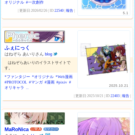
オリジナル
#一次創作
| 更新日:2026/02/26 | ID:
22540
|
報告
|
5.1
ふぇにっく
はねぞら あいりさん
blog
はねぞらあいりのイラストサイトで
す。
*ファンタジー
*オリジナル
*Web漫画
#PROTOCOL
#マンガ
#漫画
#pixiv
#
2025.10.21
オリキャラ
...
| 更新日:2025/10/21 | ID:
22403
|
報告
|
MaRoNica
スマホOK