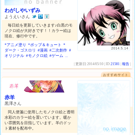
わがしやいずみ
ようえいさん
毎日絵を更新していきます♪白黒のモ
ノクロ絵が大好きです！！カラー絵は
現在、修行中です。
*アニメ塗り
*ポップ＆キュート
*
2014.5.14
ダーク・ゴスロリ
#漫画
#二次創作
#
オリジナル
#モノクロ絵
#ゲーム
...
| 更新日:2014/05/10 | ID:
21581
|
報告
|
おすすめサイト
赤羊
黒澤さん
同人便箋に使用したモノクロ絵と透明
水彩のカラー絵を置いています。暖か
い雰囲気を目指しています。羊のドッ
ト素材を配布中。