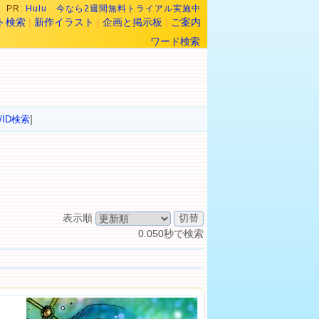
PR:
Hulu 今なら2週間無料トライアル実施中
ト検索
|
新作イラスト
|
企画と掲示板
|
ご案内
ワード検索
/ID検索
]
表示順
0.050秒で検索