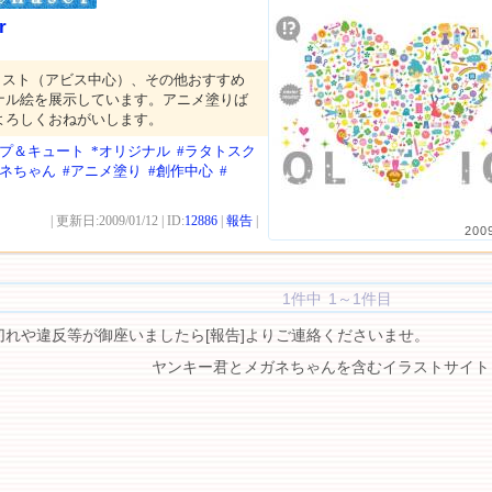
r
ラスト（アビス中心）、その他おすすめ
ナル絵を展示しています。アニメ塗りば
よろしくおねがいします。
ップ＆キュート
*オリジナル
#ラタトスク
ガネちゃん
#アニメ塗り
#創作中心
#
| 更新日:2009/01/12 | ID:
12886
|
報告
|
200
1件中 1～1件目
切れや違反等が御座いましたら[報告]よりご連絡くださいませ。
ヤンキー君とメガネちゃんを含むイラストサイト 