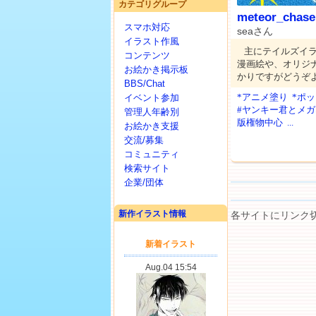
カテゴリグループ
meteor_chase
スマホ対応
seaさん
イラスト作風
主にテイルズイ
コンテンツ
漫画絵や、オリジ
お絵かき掲示板
かりですがどうぞ
BBS/Chat
*アニメ塗り
*ポ
イベント参加
#ヤンキー君とメ
管理人年齢別
版権物中心
...
お絵かき支援
交流/募集
コミュニティ
検索サイト
企業/団体
新作イラスト情報
各サイトにリンク