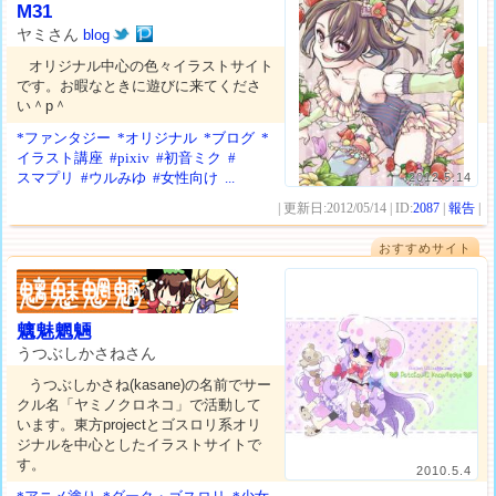
M31
ヤミさん
blog
オリジナル中心の色々イラストサイト
です。お暇なときに遊びに来てくださ
い＾p＾
*ファンタジー
*オリジナル
*ブログ
*
イラスト講座
#pixiv
#初音ミク
#
スマプリ
#ウルみゆ
#女性向け
...
2012.5.14
| 更新日:2012/05/14 | ID:
2087
|
報告
|
おすすめサイト
魑魅魍魎
うつぶしかさねさん
うつぶしかさね(kasane)の名前でサー
クル名「ヤミノクロネコ」で活動して
います。東方projectとゴスロリ系オリ
ジナルを中心としたイラストサイトで
す。
2010.5.4