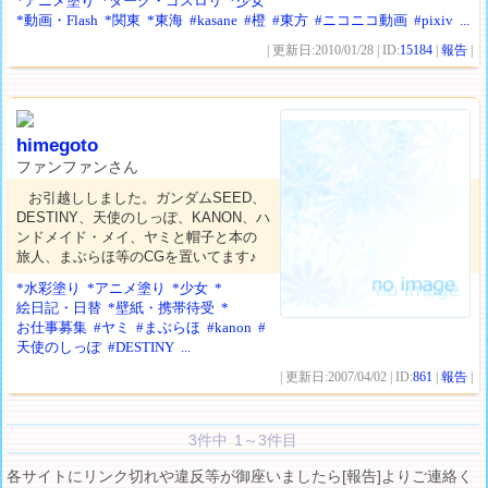
*アニメ塗り
*ダーク・ゴスロリ
*少女
*動画・Flash
*関東
*東海
#kasane
#橙
#東方
#ニコニコ動画
#pixiv
...
| 更新日:2010/01/28 | ID:
15184
|
報告
|
himegoto
ファンファンさん
お引越ししました。ガンダムSEED、
DESTINY、天使のしっぽ、KANON、ハ
ンドメイド・メイ、ヤミと帽子と本の
旅人、まぶらほ等のCGを置いてます♪
*水彩塗り
*アニメ塗り
*少女
*
絵日記・日替
*壁紙・携帯待受
*
お仕事募集
#ヤミ
#まぶらほ
#kanon
#
天使のしっぽ
#DESTINY
...
| 更新日:2007/04/02 | ID:
861
|
報告
|
3件中 1～3件目
各サイトにリンク切れや違反等が御座いましたら[報告]よりご連絡く