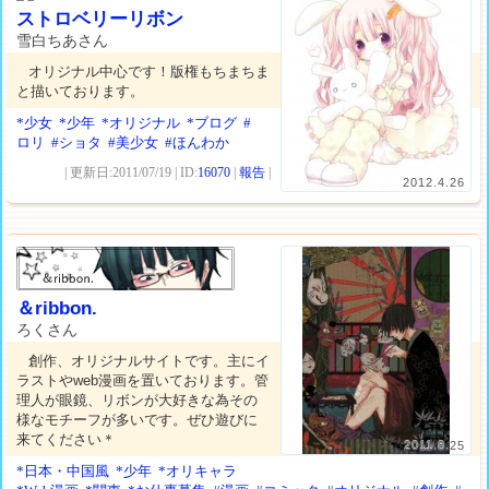
ストロベリーリボン
雪白ちあさん
オリジナル中心です！版権もちまちま
と描いております。
*少女
*少年
*オリジナル
*ブログ
#
ロリ
#ショタ
#美少女
#ほんわか
| 更新日:2011/07/19 | ID:
16070
|
報告
|
2012.4.26
＆ribbon.
ろくさん
創作、オリジナルサイトです。主にイ
ラストやweb漫画を置いております。管
理人が眼鏡、リボンが大好きな為その
様なモチーフが多いです。ぜひ遊びに
来てください＊
2011.8.25
*日本・中国風
*少年
*オリキャラ