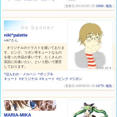
| 更新日:2011/01/05 | ID:
16066
|
報告
|
niki*palette
niki*さん
オリジナルのイラストを描いておりま
す。ピンク、リボン等キュートなもの
を使った作品が多いです。たくさんの
笑顔に出逢いたい、という想いで運営
しております。
2009.10.4
*ほんわか・メルヘン
*ポップ＆
キュート
#オリジナル
#キュート
#ピンク
#リボン
| 更新日:2009/08/30 | ID:
14779
|
報告
|
MARIA-MIKA