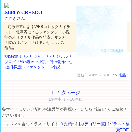
Studio CRESCO
ささきさん
河原未来によるWEBコミック＆イラ
スト、北澤斉によるファンタジー小説
等のオリジナル作品を発表。マンガ
「時のリボン」「はるかなニッポン」
他2編
*水彩塗り
*オリキャラ
*オリジナル
*
ブログ
*Web漫画
*小説・詩
#創作中心
#創作限定
#ファンタジー
#小説
| 更新日:2009/03/18 | ID:
695
|
報告
|
1
2
次ページ
13件中 1～10件目
各サイトにリンク切れや違反等が御座いましたら[報告]よりご連絡く
ださいませ。
リボンを含むイラストサイト [
↑先頭へ
] [
カテゴリ一覧
] [
イラスト検
索TOP
]