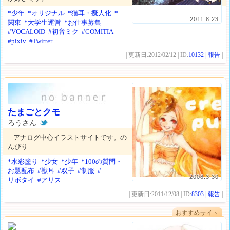
*少年
*オリジナル
*猫耳・擬人化
*
2011.8.23
関東
*大学生運営
*お仕事募集
#VOCALOID
#初音ミク
#COMITIA
#pixiv
#Twitter
...
| 更新日:2012/02/12 | ID:
10132
|
報告
|
たまごとクモ
ろうさん
アナログ中心イラストサイトです。の
んびり
*水彩塗り
*少女
*少年
*100の質問・
お題配布
#獣耳
#双子
#制服
#
2008.3.30
リボタイ
#アリス
...
| 更新日:2011/12/08 | ID:
8303
|
報告
|
おすすめサイト