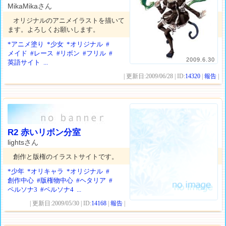
MikaMikaさん
オリジナルのアニメイラストを描いて
ます。よろしくお願いします。
*アニメ塗り
*少女
*オリジナル
#
メイド
#レース
#リボン
#フリル
#
2009.6.30
英語サイト
...
| 更新日:2009/06/28 | ID:
14320
|
報告
|
R2 赤いリボン分室
lightsさん
創作と版権のイラストサイトです。
*少年
*オリキャラ
*オリジナル
#
創作中心
#版権物中心
#ヘタリア
#
ペルソナ3
#ペルソナ4
...
| 更新日:2009/05/30 | ID:
14168
|
報告
|