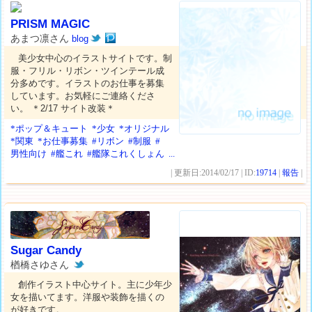
PRISM MAGIC
あまつ凛さん
blog
美少女中心のイラストサイトです。制
服・フリル・リボン・ツインテール成
分多めです。イラストのお仕事を募集
しています。お気軽にご連絡くださ
い。 ＊2/17 サイト改装＊
*ポップ＆キュート
*少女
*オリジナル
*関東
*お仕事募集
#リボン
#制服
#
男性向け
#艦これ
#艦隊これくしょん
...
| 更新日:2014/02/17 | ID:
19714
|
報告
|
Sugar Candy
楢橋さゆさん
創作イラスト中心サイト。主に少年少
女を描いてます。洋服や装飾を描くの
が好きです。