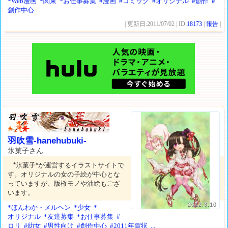
*Web漫画
*関東
*お仕事募集
#漫画
#コミック
#オリジナル
#創作
#
創作中心
...
| 更新日:2011/07/02 | ID:
18173
|
報告
|
羽吹雪-hanehubuki-
氷菓子さん
*氷菓子*が運営するイラストサイトで
す。オリジナルの女の子絵が中心とな
っていますが、版権モノや油絵もござ
います。
2012.3.10
*ほんわか・メルヘン
*少女
*
オリジナル
*友達募集
*お仕事募集
#
ロリ
#幼女
#男性向け
#創作中心
#2011年賀状
...