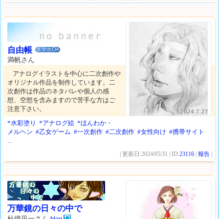
自由帳
スマホOK
満帆さん
アナログイラストを中心に二次創作や
オリジナル作品を制作しています。二
次創作は作品のネタバレや個人の感
想、空想を含みますので苦手な方はご
注意下さい。
2024.7.27
*水彩塗り
*アナログ絵
*ほんわか・
メルヘン
#乙女ゲーム
#一次創作
#二次創作
#女性向け
#携帯サイト
...
| 更新日:2024/05/31 | ID:
23116
|
報告
|
万華鏡の日々の中で
杜織凪一さん
blog