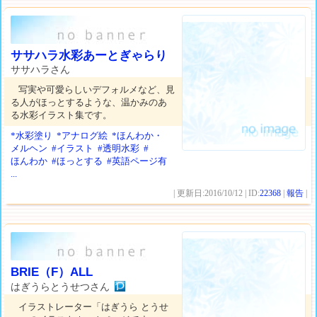
ササハラ水彩あーとぎゃらり
ササハラさん
写実や可愛らしいデフォルメなど、見
る人がほっとするような、温かみのあ
る水彩イラスト集です。
*水彩塗り
*アナログ絵
*ほんわか・
メルヘン
#イラスト
#透明水彩
#
ほんわか
#ほっとする
#英語ページ有
...
| 更新日:2016/10/12 | ID:
22368
|
報告
|
BRIE（F）ALL
はぎうらとうせつさん
イラストレーター「はぎうら とうせ