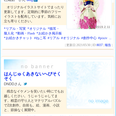
オリジナルイラストサイトでまったり
更新してます。定期的に季節のフリー
イラストを配布しています。気軽にお
立ち寄りください。
2019.2.11
*リアル・写実
*オリジナル
*猫耳・
擬人化
*動画・Flash
*お絵かき掲示板
*お絵かきチャット
#ねこ耳
#リアル
#オリジナル
#創作中心
#pixiv
...
| 更新日:2021/05/30 | ID:
8037
|
報告
|
はんじゅくあきないへびそく
そく
DNDDさん
残念なイケメンを笑いたい時にでもお
越しください。うじゃうじゃしてま
す。精霊の守り人とマテリアルパズル
で2次創作。自前も。絵、漫画、小説
と、節操なく展開中。