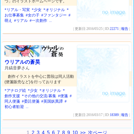
つ」のイラストホームページです。
*リアル・写実
*少女
*オリジナル
*
お仕事募集
#女の子
#ファンタジー
#
萌え
#リアル
#一次創作
...
| 更新日:2016/05/25 | ID:
22271
|
報告
|
ウリアルの蒼昊
月縞音夢さん
創作イラストを中心に普段は同人活動
(便箋販売など)を行っております
*アナログ絵
*少女
*オリジナル
*
創作支援
*その他の交流/募集
#便箋
#
同人便箋
#委託便箋
#英国妖異譚
#
初心者歓迎
...
| 更新日:2016/03/17 | ID:
18389
|
報告
|
1
2
3
4
5
6
7
8
9
10
>>
次ページ