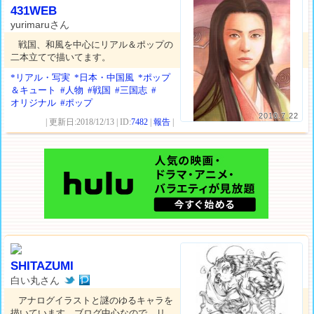
431WEB
yurimaruさん
戦国、和風を中心にリアル＆ポップの
二本立てで描いてます。
*リアル・写実
*日本・中国風
*ポップ
＆キュート
#人物
#戦国
#三国志
#
オリジナル
#ポップ
2010.7.22
| 更新日:2018/12/13 | ID:
7482
|
報告
|
SHITAZUMI
白い丸さん
アナログイラストと謎のゆるキャラを
描いています。ブログ中心なので、リ