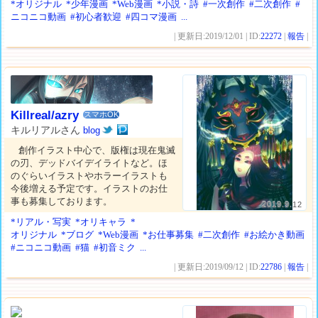
*オリジナル
*少年漫画
*Web漫画
*小説・詩
#一次創作
#二次創作
#
ニコニコ動画
#初心者歓迎
#四コマ漫画
...
| 更新日:2019/12/01 | ID:
22272
|
報告
|
Killreal/azry
スマホOK
キルリアルさん
blog
創作イラスト中心で、版権は現在鬼滅
の刃、デッドバイデイライトなど。ほ
のぐらいイラストやホラーイラストも
今後増える予定です。イラストのお仕
事も募集しております。
2019.9.12
*リアル・写実
*オリキャラ
*
オリジナル
*ブログ
*Web漫画
*お仕事募集
#二次創作
#お絵かき動画
#ニコニコ動画
#猫
#初音ミク
...
| 更新日:2019/09/12 | ID:
22786
|
報告
|