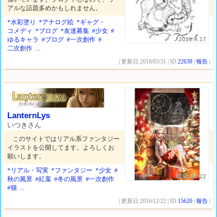
アルな話題多めかもしれません。
*水彩塗り
*アナログ絵
*ギャグ・
コメディ
*ブログ
*友達募集
#少女
#
ゆるキャラ
#ブログ
#一次創作
#
2018.4.17
二次創作
...
| 更新日:2018/03/31 | ID:
22639
|
報告
|
LanternLys
いつきさん
このサイトではリアル系ファンタジー
イラストを公開してます。よろしくお
願いします。
*リアル・写実
*ファンタジー
*少女
#
2016.12.22
秋の風景
#紅葉
#冬の風景
#一次創作
#猫
...
| 更新日:2016/12/22 | ID:
15620
|
報告
|