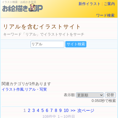
イラスト検索・お絵かき交流
新作イラスト
|
ご案内
ワード検索
リアルを含むイラストサイト
キーワード「リアル」でイラストサイトをサーチ
関連カテゴリが1件あります
イラスト作風:リアル・写実
表示順
0.050秒で検索
1
2
3
4
5
6
7
8
9
10
>>
次ページ
108件中 1～10件目