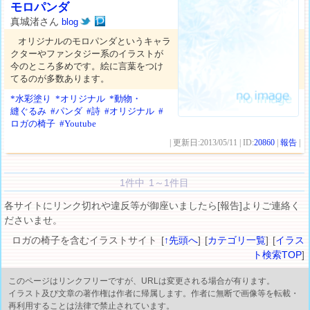
モロパンダ
真城渚さん
blog
オリジナルのモロパンダというキャラ
クターやファンタジー系のイラストが
今のところ多めです。絵に言葉をつけ
てるのが多数あります。
*水彩塗り
*オリジナル
*動物・
縫ぐるみ
#パンダ
#詩
#オリジナル
#
ロガの椅子
#Youtube
| 更新日:2013/05/11 | ID:
20860
|
報告
|
1件中 1～1件目
各サイトにリンク切れや違反等が御座いましたら[報告]よりご連絡く
ださいませ。
ロガの椅子を含むイラストサイト [
↑先頭へ
] [
カテゴリ一覧
] [
イラス
ト検索TOP
]
このページはリンクフリーですが、URLは変更される場合が有ります。
イラスト及び文章の著作権は作者に帰属します。作者に無断で画像等を転載・
再利用することは法律で禁止されています。