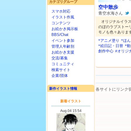
カテゴリグループ
空中散歩
スマホ対応
青空水海さん
イラスト作風
オリジナルイラ
コンテンツ
のぼのラブストー
お絵かき掲示板
モノも色々ありま
BBS/Chat
イベント参加
*アニメ塗り
*ほ
*絵日記・日替
*動
管理人年齢別
創作中心
#オリジ
お絵かき支援
交流/募集
コミュニティ
検索サイト
企業/団体
新作イラスト情報
各サイトにリンク