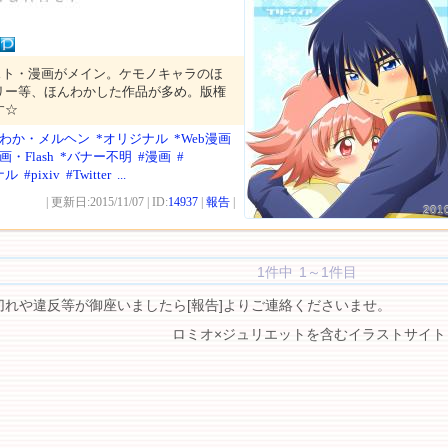
スト・漫画がメイン。ケモノキャラのほ
リー等、ほんわかした作品が多め。版権
す☆
んわか・メルヘン
*オリジナル
*Web漫画
画・Flash
*バナー不明
#漫画
#
ナル
#pixiv
#Twitter
...
| 更新日:2015/11/07 | ID:
14937
|
報告
|
201
1件中 1～1件目
切れや違反等が御座いましたら[報告]よりご連絡くださいませ。
ロミオ×ジュリエットを含むイラストサイト 