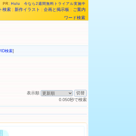
PR:
Hulu 今なら2週間無料トライアル実施中
ト検索
|
新作イラスト
|
企画と掲示板
|
ご案内
ワード検索
/ID検索
]
表示順
0.050秒で検索