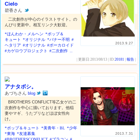
Cielo
碧香さん
二次創作が中心のイラストサイト。の
んびり更新中。相互リンク大歓迎。
*ほんわか・メルヘン
*ポップ＆
キュート
*オリジナル
*バナー不明
#
2013.9.27
ヘタリア
#オリジナル
#ボーカロイド
#カゲロウプロジェクト
#二次創作
...
| 更新日:2013/08/13 | ID:
20181
|
報告
|
アナタボシ。
あづちさん
blog
BROTHERS CONFLICT等乙女ゲの二
次創作を中心に描いております。他稲
妻やマギ、うたプリなどほぼ女性向
け。
*ポップ＆キュート
*美青年・BL
*少年
*東海
*友達募集
2013.7.31
#BROTHERSCONFLICT
#ブラコン
#