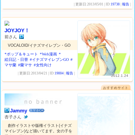
| 更新日:2013/05/01 | ID:
19738
|
報告
|
JOYJOY！
前さん
VOCALOID/イナズマイレブン・GO
*ポップ＆キュート
*Web漫画
*
絵日記・日替
#イナズマイレブンGO
#
マサ蘭
#蘭マサ
#女性向け
| 更新日:2013/04/21 | ID:
19004
|
報告
|
2012.1.24
おすすめサイト
Jammy
スマホOK
杏子さん
創作イラストや版権イラスト(イナズ
マイレブン)など描いてます。女の子を