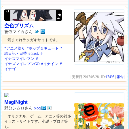
空色プリズム
蒼依マドカさん
気まぐれラクガキサイトです。
*アニメ塗り
*ポップ＆キュート
*
絵日記・日替
#.hack
#
イナズマイレブン
#
2017.5.29
イナズマイレブンGO
#イナイレ
#
イナゴ
...
| 更新日:2017/05/28 | ID:
17495
|
報告
|
MagiNight
野分シムロさん
blog
オリジナル、ゲーム、アニメ等の雑多
イラストサイトです。小説・ブログ等
も。