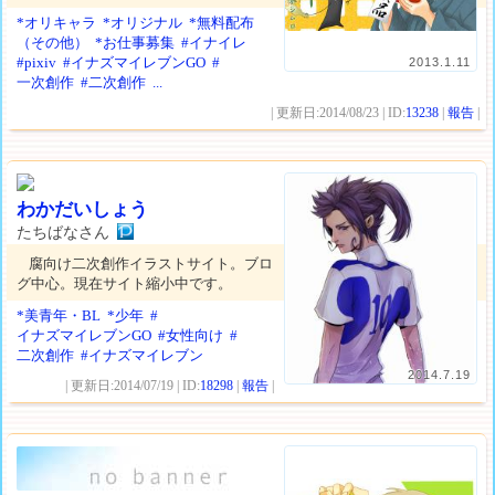
*オリキャラ
*オリジナル
*無料配布
（その他）
*お仕事募集
#イナイレ
#pixiv
#イナズマイレブンGO
#
2013.1.11
一次創作
#二次創作
...
| 更新日:2014/08/23 | ID:
13238
|
報告
|
わかだいしょう
たちばなさん
腐向け二次創作イラストサイト。ブロ
グ中心。現在サイト縮小中です。
*美青年・BL
*少年
#
イナズマイレブンGO
#女性向け
#
二次創作
#イナズマイレブン
2014.7.19
| 更新日:2014/07/19 | ID:
18298
|
報告
|