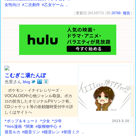
女性向け
#二次創作
#乙女ゲーム
...
| 更新日:2013/07/31 | ID:
20768
|
報告
|
こむぎこ湯たんぽ
光里さん
blog
ポケモン・イナイレシリーズ・
VOCALOID中心他ジャンル取扱。ボカ
ロの担当したオリジナルPVリンク有。
CDジャケット等の依頼随時受付中※詳
しくはサイトへ
*ポップ＆キュート
*少女
*少年
2013.5.20
*Web漫画
*関東
#版権物中心
#
巡音ルカ
#鏡音リン
#鏡音レン
#初音ミク
...