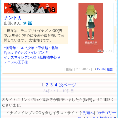
ナントカ
山田gさん
現在は、テニプリやイナズマ.GO(円
堂/天馬受け)中心に漫画や絵を描いて公
開しています。 女性向けです。
*美青年・BL
*少年
*甲信越・北陸
2011.9.21
#pixiv
#イナズマイレブン
#
イナズマイレブンGO
#版権物中心
#
テニスの王子様
...
| 更新日:2013/01/19 | ID:
15316
|
報告
|
1
2
3
4
次ページ
34件中 1～10件目
各サイトにリンク切れや違反等が御座いましたら[報告]よりご連絡く
ださいませ。
イナズマイレブンGOを含むイラストサイト [
↑先頭へ
] [
カテゴリ一