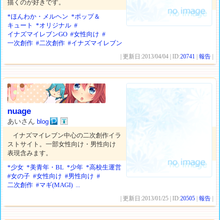
描くのが好きです。
*ほんわか・メルヘン
*ポップ＆
キュート
*オリジナル
#
イナズマイレブンGO
#女性向け
#
一次創作
#二次創作
#イナズマイレブン
| 更新日:2013/04/04 | ID:
20741
|
報告
|
nuage
あいさん
blog
イナズマイレブン中心の二次創作イラ
ストサイト。一部女性向け・男性向け
表現含みます。
*少女
*美青年・BL
*少年
*高校生運営
#女の子
#女性向け
#男性向け
#
二次創作
#マギ(MAGI)
...
| 更新日:2013/01/25 | ID:
20505
|
報告
|