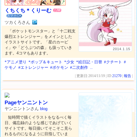
くちくち＊くりーむ
スマホOK
ツカくろさん
「ポケットモンスター」と「十二戦支
爆烈エトレンジャー」をメインとした
イラストサイトです。「星のカービ
ィ」や「どうぶつの森」も扱っていき
2014.1.15
ます。4コマもあります。
*アニメ塗り
*ポップ＆キュート
*少女
*絵日記・日替
#クチート
#
ケモノ
#エトレンジャー
#ポケモン
#二次創作
...
| 更新日:2014/11/19 | ID:
21270
|
報告
|
Pageヤンニントン
ヤンニントンさん
blog
短時間で描くイラストをなるべく毎
日、備忘録のような感じであげていく
サイトです。毎日描いてそこそこ見ら
れるものになるように目指していま