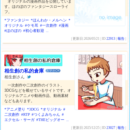
オリジナルの漫画作品を公開していま
す。ほのぼのファンタジースローライ
フ。
*ファンタジー
*ほんわか・メルヘン
*
オリジナル
#ケモ耳
#一次創作
#漫画
#ほのぼの
#初心者歓迎
...
| 更新日:2026/05/21 | ID:
22913
|
報告
|
相生創の私的倉庫
スマホOK
相生創さん
一次創作や二次創作のイラスト、
3DCGなどを載せているサイトです。オ
リジナルアニメや動画作品、動画素材
などもあります。
2025.6.14
*アニメ塗り
*3DCG
*オリジナル
#
二次創作
#RTP
#つくよみちゃん
#
エクセル・サーガ
#THEビッグオー
...
| 更新日:2025/12/25 | ID:
23027
|
報告
|