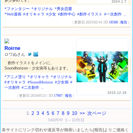
多少多めです。
2024.1.7
*ファンタジー
*オリジナル
*男女恋愛
*Web漫画
#オリキャラ
#少女
#創作中心
#創作イラスト
#一次創作
...
| 更新日:2025/02/14 | ID:
18588
|
報告
|
Roirne
ロワぬさん
創作イラストをメインに、
Soundhorizon・少女病等もあります。
*アニメ塗り
*オリキャラ
*オリジナル
#オリキャラ
#SoundHorizon
#少女病
#
一次創作
#二次創作
...
2015.12.18
| 更新日:2024/05/21 | ID:
17907
|
報告
|
1
2
3
4
5
6
7
8
9
10
>>
次ページ
346件中 1～10件目
各サイトにリンク切れや違反等が御座いましたら[報告]よりご連絡く