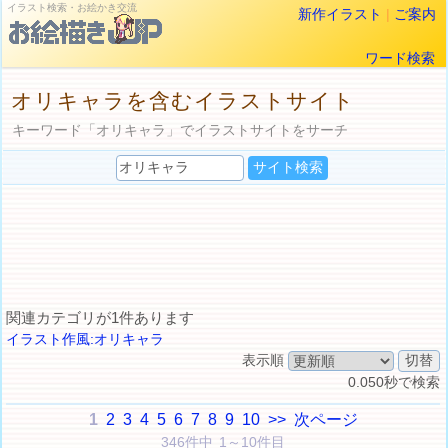
イラスト検索・お絵かき交流
新作イラスト
|
ご案内
ワード検索
オリキャラを含むイラストサイト
キーワード「オリキャラ」でイラストサイトをサーチ
関連カテゴリが1件あります
イラスト作風:オリキャラ
表示順
0.050秒で検索
1
2
3
4
5
6
7
8
9
10
>>
次ページ
346件中 1～10件目