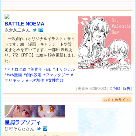
BATTLE NOEMA
永倉灰二さん
一次創作（オリジナルイラスト）サイ
トです。絵・漫画・キャラシートや設
定まとめを置いてます。一部BL表現あ
り。7/2 【RPG】に絵を19点更新しまし
た。
*アナログ絵
*美青年・BL
*オリジナル
2020.10.12
*Web漫画
#創作設定
#ファンタジー
#
オリキャラ
#一次創作
#女性向け
| 更新日:2026/07/03 | ID:
7481
|
報告
|
おすすめサイト
星屑ラプソディ
餅村そらたさん