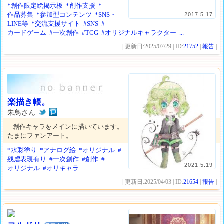
*創作限定絵掲示板
*創作支援
*
作品募集
*参加型コンテンツ
*SNS・
2017.5.17
LINE等
*交流支援サイト
#SNS
#
カードゲーム
#一次創作
#TCG
#オリジナルキャラクター
...
| 更新日:2025/07/29 | ID:
21752
|
報告
|
楽描き帳。
朱鳥さん
創作キャラをメインに描いています。
たまにファンアート。
*水彩塗り
*アナログ絵
*オリジナル
#
残虐表現有り
#一次創作
#創作
#
2021.5.19
オリジナル
#オリキャラ
...
| 更新日:2025/04/03 | ID:
21654
|
報告
|