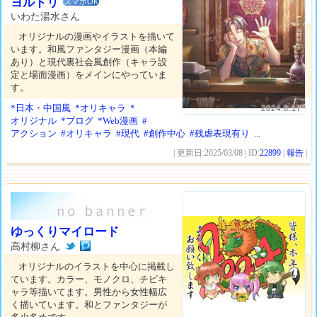
ヨルドリ
スマホOK
いわた湯水さん
オリジナルの漫画やイラストを描いて
います。和風ファンタジー漫画（本編
あり）と現代裏社会風創作（キャラ設
定と場面漫画）をメインにやっていま
す。
*日本・中国風
*オリキャラ
*
2024.8.17
オリジナル
*ブログ
*Web漫画
#
アクション
#オリキャラ
#現代
#創作中心
#残虐表現有り
...
| 更新日:2025/03/08 | ID:
22899
|
報告
|
ゆっくりマイロード
高村柳さん
オリジナルのイラストを中心に掲載し
ています。カラー、モノクロ、チビキ
ャラ等描いてます。男性から女性幅広
く描いています。和とファンタジーが