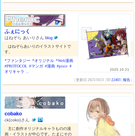
ふぇにっく
はねぞら あいりさん
blog
はねぞらあいりのイラストサイトで
す。
*ファンタジー
*オリジナル
*Web漫画
#PROTOCOL
#マンガ
#漫画
#pixiv
#
2025.10.21
オリキャラ
...
| 更新日:2025/10/21 | ID:
22403
|
報告
|
cobako
ck(coko)さん
主に創作オリジナルキャラものの漫
画・イラストが中心です。たまにその