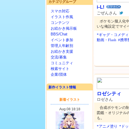
カテゴリグループ
i-L!
スマホOK
スマホ対応
ごぜんさん
イラスト作風
ポケモン擬人化
コンテンツ
いな俺設定でマイ
お絵かき掲示板
BBS/Chat
*ギャグ・コメディ
イベント参加
動画・Flash
#携帯
管理人年齢別
お絵かき支援
交流/募集
コミュニティ
検索サイト
企業/団体
新作イラスト情報
ロゼシティ
ロゼさん
合成ポケモンの制
図鑑・オリジナル
も。
*アニメ塗り
*ド