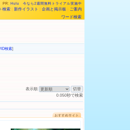
PR:
Hulu 今なら2週間無料トライアル実施中
ト検索
|
新作イラスト
|
企画と掲示板
|
ご案内
ワード検索
/ID検索
]
表示順
0.050秒で検索
おすすめサイト