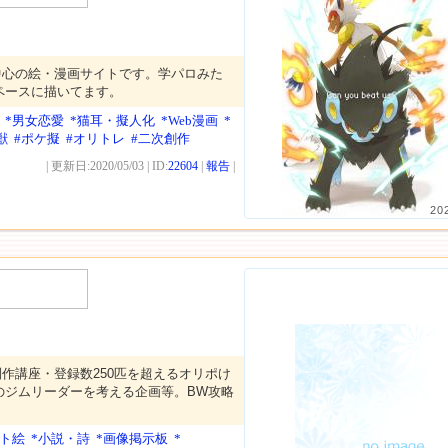
中心の絵・漫画サイトです。学パロみた
ペースに描いてます。
*男女恋愛
*猫耳・擬人化
*Web漫画
*
獣
#ポケ擬
#オリトレ
#二次創作
| 更新日:2020/05/03 | ID:
22604
|
報告
|
20
作講座・登録数250匹を超えるオリポけ
のジムリーダーを考える企画等。BW攻略
ット絵
*小説・詩
*画像掲示板
*