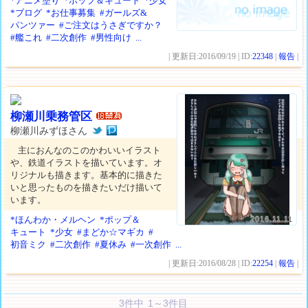
*アニメ塗り
*ポップ＆キュート
*少女
*ブログ
*お仕事募集
#ガールズ&
パンツァー
#ご注文はうさぎですか？
#艦これ
#二次創作
#男性向け
...
| 更新日:2016/09/19 | ID:
22348
|
報告
|
柳瀬川乗務管区
柳瀬川みずほさん
主におんなのこのかわいいイラスト
や、鉄道イラストを描いています。オ
リジナルも描きます。基本的に描きた
いと思ったものを描きたいだけ描いて
います。
*ほんわか・メルヘン
*ポップ＆
2016.11.11
キュート
*少女
#まどか☆マギカ
#
初音ミク
#二次創作
#夏休み
#一次創作
...
| 更新日:2016/08/28 | ID:
22254
|
報告
|
3件中 1～3件目