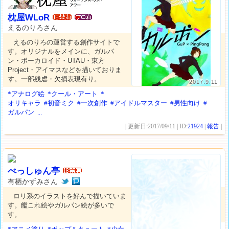
枕屋WLoR
えるのりろさん
えるのりろの運営する創作サイトで
す。オリジナルをメインに、ガルパ
ン・ボーカロイド・UTAU・東方
Project・アイマスなどを描いておりま
す。一部残虐・欠損表現有り。
2017.9.11
*アナログ絵
*クール・アート
*
オリキャラ
#初音ミク
#一次創作
#アイドルマスター
#男性向け
#
ガルパン
...
| 更新日:2017/09/11 | ID:
21924
|
報告
|
べっしゅん亭
有栖かずみさん
ロリ系のイラストを好んで描いていま
す。艦これ絵やガルパン絵が多いで
す。