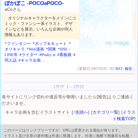
ぽかぽこ -POCOaPOCO-
aCoさん
オリジナルキャラクターをメインにコ
ミック・ファンシー系イラスト、デザ
インなどを展示。いろんな企画や同人
情報もあります。
*ファンタジー
*ポップ＆キュート
*
オリキャラ
*Web漫画
*関東
*SNS・
LINE等
#ライダー
#Pinky:st
#看板娘
#
同人誌
#キャラ企画
...
| 更新日:2007/02/01 | ID:
3013
|
報告
|
1件中 1～1件目
各サイトにリンク切れや違反等が御座いましたら[報告]よりご連絡く
ださいませ。
キャラ企画を含むイラストサイト [
↑先頭へ
] [
カテゴリ一覧
] [
イラス
ト検索TOP
]
このページはリンクフリーですが、URLは変更される場合が有ります。
イラスト及び文章の著作権は作者に帰属します。作者に無断で画像等を転載・