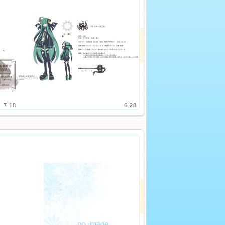
7.18
6.28