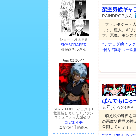
架空気候ギャ
RAINDROPさん
ファンタジー・
ます。魔人、ギリ
フ、悪魔、モンスター
*アナログ絵
*フ
神話
#異形
#一次
ぱんでもにゅー
玄乃(くろの)さん
萌え絵の練習を兼
の悪魔や世界の神
公開しています。
*アニメ塗り
*少女