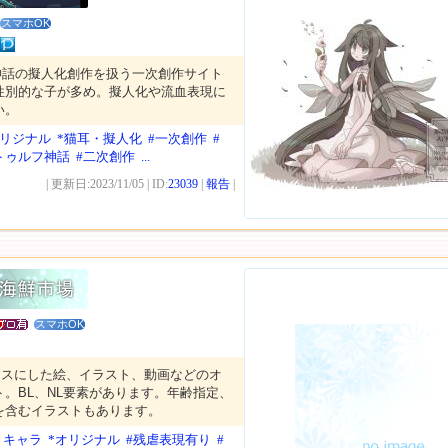
スマホOK
神話の擬人化創作を扱う一次創作サイト
性別的な子が多め。擬人化や流血表現に
い。
オリジナル
*猫耳・擬人化
#一次創作
#
トゥルフ神話
#二次創作
...
| 更新日:2023/11/05 | ID:
23039
|
報告
|
スマホOK
ースにした絵、イラスト、動画などのオ
。BL、NL要素があります。年齢指定、
を含むイラストもあります。
リキャラ
*オリジナル
#残虐表現有り
#