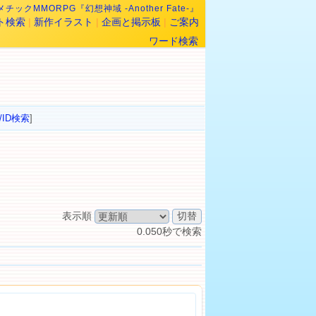
チックMMORPG『幻想神域 -Another Fate-』
ト検索
|
新作イラスト
|
企画と掲示板
|
ご案内
ワード検索
/ID検索
]
表示順
0.050秒で検索