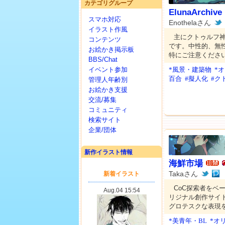
カテゴリグループ
ElunaArchive
スマホ対応
Enothelaさん
イラスト作風
主にクトゥルフ
コンテンツ
です。中性的、無
お絵かき掲示板
特にご注意くださ
BBS/Chat
イベント参加
*風景・建築物
*
百合
#擬人化
#ク
管理人年齢別
お絵かき支援
交流/募集
コミュニティ
検索サイト
企業/団体
新作イラスト情報
海鮮市場
Takaさん
CoC探索者をベ
リジナル創作サイト
グロテスクな表現
*美青年・BL
*オ