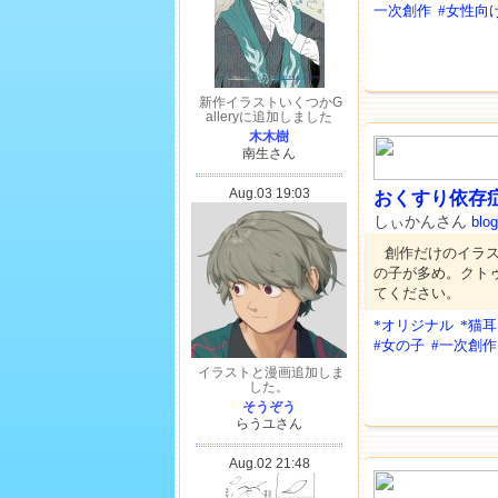
一次創作
#女性向
おくすり依存
しぃかんさん
blog
創作だけのイラ
の子が多め。クト
てください。
*オリジナル
*猫
#女の子
#一次創作