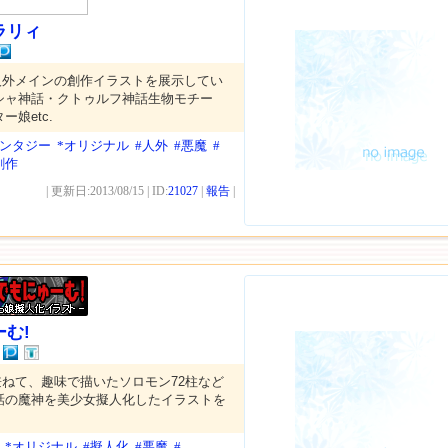
ラリィ
人外メインの創作イラストを展示してい
シャ神話・クトゥルフ神話生物モチー
娘etc.
ァンタジー
*オリジナル
#人外
#悪魔
#
創作
| 更新日:2013/08/15 | ID:
21027
|
報告
|
む!
ねて、趣味で描いたソロモン72柱など
話の魔神を美少女擬人化したイラストを
*オリジナル
#擬人化
#悪魔
#