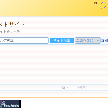
PR:
アニメ
サイ
ストサイト
イトをサーチ
[
詳細
5件中 1～5件目