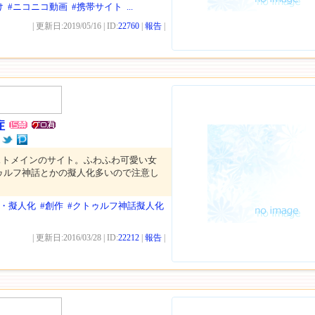
け
#ニコニコ動画
#携帯サイト
...
| 更新日:2019/05/16 | ID:
22760
|
報告
|
症
ストメインのサイト。ふわふわ可愛い女
ゥルフ神話とかの擬人化多いので注意し
耳・擬人化
#創作
#クトゥルフ神話擬人化
| 更新日:2016/03/28 | ID:
22212
|
報告
|