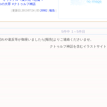
つの大罪
#クトゥルフ神話
| 更新日:2013/07/24 | ID:
20982
|
報告
|
5件中 1～5件目
切れや違反等が御座いましたら[報告]よりご連絡くださいませ。
クトゥルフ神話を含むイラストサイト 