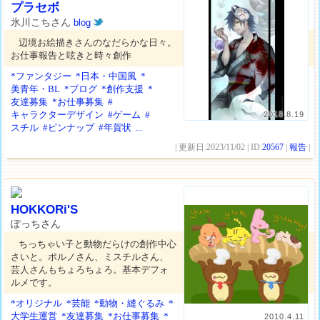
プラセボ
氷川こちさん
blog
辺境お絵描きさんのなだらかな日々。
お仕事報告と呟きと時々創作
*ファンタジー
*日本・中国風
*
美青年・BL
*ブログ
*創作支援
*
友達募集
*お仕事募集
#
キャラクターデザイン
#ゲーム
#
2018.8.19
スチル
#ピンナップ
#年賀状
...
| 更新日:2023/11/02 | ID:
20567
|
報告
|
HOKKORi'S
ぽっちさん
ちっちゃい子と動物だらけの創作中心
さいと。ポルノさん、ミスチルさん、
芸人さんもちょろちょろ。基本デフォ
ルメです。
*オリジナル
*芸能
*動物・縫ぐるみ
*
大学生運営
*友達募集
*お仕事募集
*
2010.4.11