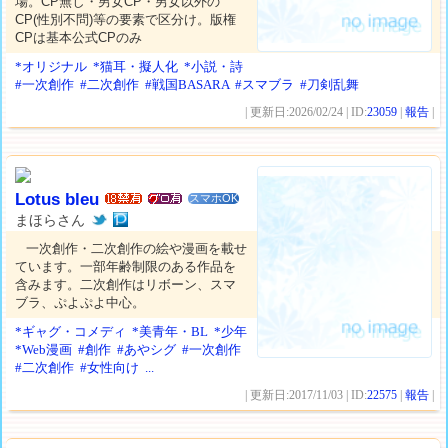
場。CP無し・男女CP・男女以外の
CP(性別不問)等の要素で区分け。版権
CPは基本公式CPのみ
*オリジナル
*猫耳・擬人化
*小説・詩
#一次創作
#二次創作
#戦国BASARA
#スマブラ
#刀剣乱舞
| 更新日:2026/02/24 | ID:
23059
|
報告
|
Lotus bleu
スマホOK
まほらさん
一次創作・二次創作の絵や漫画を載せ
ています。一部年齢制限のある作品を
含みます。二次創作はリボーン、スマ
ブラ、ぷよぷよ中心。
*ギャグ・コメディ
*美青年・BL
*少年
*Web漫画
#創作
#あやシグ
#一次創作
#二次創作
#女性向け
...
| 更新日:2017/11/03 | ID:
22575
|
報告
|