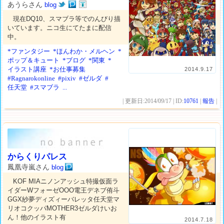
あうらさん
blog
現在DQ10、スマブラ等でのんびり描
いています。ニコ生にてたまに配信
中。
*ファンタジー
*ほんわか・メルヘン
*
ポップ＆キュート
*ブログ
*関東
*
イラスト講座
*お仕事募集
2014.9.17
#Ragnarokonline
#pixiv
#ゼルダ
#
任天堂
#スマブラ
...
| 更新日:2014/09/17 | ID:
10761
|
報告
|
からくりパレス
鳳凰寺嵐さん
blog
KOF MIAニノンアッシュ特撮仮面ラ
イダーWフォーゼOOO電王デネブ侑斗
GGX紗夢ディズィーバレッタ任天堂マ
リオコクッパMOTHER3ゼルダけいお
ん！他のイラスト有
2014.7.18