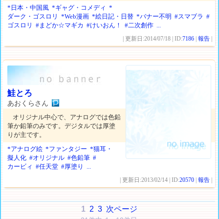
*日本・中国風
*ギャグ・コメディ
*
ダーク・ゴスロリ
*Web漫画
*絵日記・日替
*バナー不明
#スマブラ
#
ゴスロリ
#まどか☆マギカ
#けいおん！
#二次創作
...
| 更新日:2014/07/18 | ID:
7186
|
報告
|
鮭とろ
あおくらさん
オリジナル中心で、アナログでは色鉛
筆か鉛筆のみです。デジタルでは厚塗
りが主です。
*アナログ絵
*ファンタジー
*猫耳・
擬人化
#オリジナル
#色鉛筆
#
カービィ
#任天堂
#厚塗り
...
| 更新日:2013/02/14 | ID:
20570
|
報告
|
1
2
3
次ページ