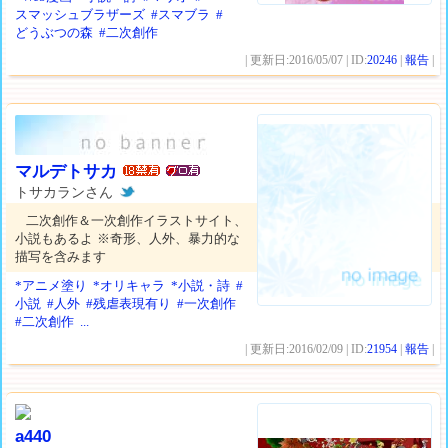
スマッシュブラザーズ
#スマブラ
#
どうぶつの森
#二次創作
| 更新日:2016/05/07 | ID:
20246
|
報告
|
マルデトサカ
トサカランさん
二次創作＆一次創作イラストサイト、
小説もあるよ ※奇形、人外、暴力的な
描写を含みます
*アニメ塗り
*オリキャラ
*小説・詩
#
小説
#人外
#残虐表現有り
#一次創作
#二次創作
...
| 更新日:2016/02/09 | ID:
21954
|
報告
|
a440