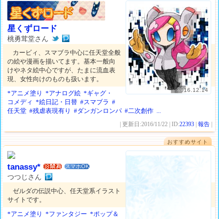
星くずロード
桃勇茸堂さん
カービィ、スマブラ中心に任天堂全般
の絵や漫画を描いてます。基本一般向
けやネタ絵中心ですが、たまに流血表
現、女性向けのものも扱います。
2016.12.14
*アニメ塗り
*アナログ絵
*ギャグ・
コメディ
*絵日記・日替
#スマブラ
#
任天堂
#残虐表現有り
#ダンガンロンパ
#二次創作
...
| 更新日:2016/11/22 | ID:
22393
|
報告
|
おすすめサイト
tanassy*
スマホOK
つつじさん
ゼルダの伝説中心、任天堂系イラスト
サイトです。
*アニメ塗り
*ファンタジー
*ポップ＆