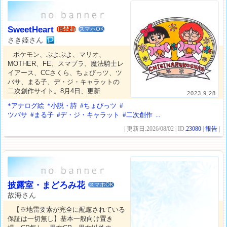
SweetHeart
スマホOK
さき姫さん
ポケモン、ぷよぷよ、マリオ、
MOTHER、FE、スマブラ、魔法騎士レ
イアース、CCさくら、ちょびっツ、ツ
バサ、まる子、デ・ジ・キャラットの
二次創作サイト。8月4日、更新
2023.9.28
*アナログ絵
*小説・詩
#ちょびっツ
#
ツバサ
#まる子
#デ・ジ・キャラット
#二次創作
...
| 更新日:2026/08/02 | ID:
23080
|
報告
|
披露室・まどろみ花
スマホOK
故海さん
【※地雷要素が完全に配慮されている
保証は一切無し】基本一般向け置き