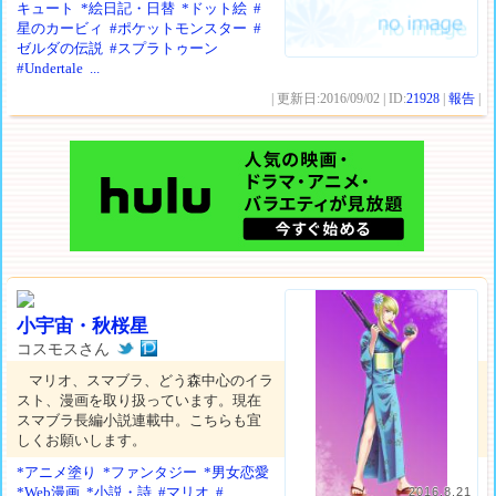
キュート
*絵日記・日替
*ドット絵
#
星のカービィ
#ポケットモンスター
#
ゼルダの伝説
#スプラトゥーン
#Undertale
...
| 更新日:2016/09/02 | ID:
21928
|
報告
|
小宇宙・秋桜星
コスモスさん
マリオ、スマブラ、どう森中心のイラ
スト、漫画を取り扱っています。現在
スマブラ長編小説連載中。こちらも宜
しくお願いします。
*アニメ塗り
*ファンタジー
*男女恋愛
*Web漫画
*小説・詩
#マリオ
#
2016.8.21