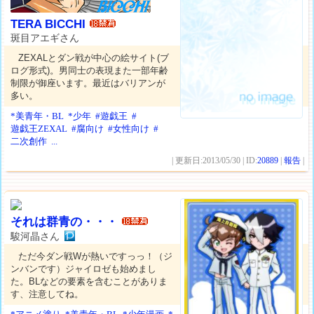
TERA BICCHI
斑目アエギさん
ZEXALとダン戦が中心の絵サイト(ブ
ログ形式)。男同士の表現また一部年齢
制限が御座います。最近はバリアンが
多い。
*美青年・BL
*少年
#遊戯王
#
遊戯王ZEXAL
#腐向け
#女性向け
#
二次創作
...
| 更新日:2013/05/30 | ID:
20889
|
報告
|
それは群青の・・・
駿河晶さん
ただ今ダン戦Wが熱いですっっ！（ジ
ンバンです）ジャイロゼも始めまし
た。BLなどの要素を含むことがありま
す、注意してね。