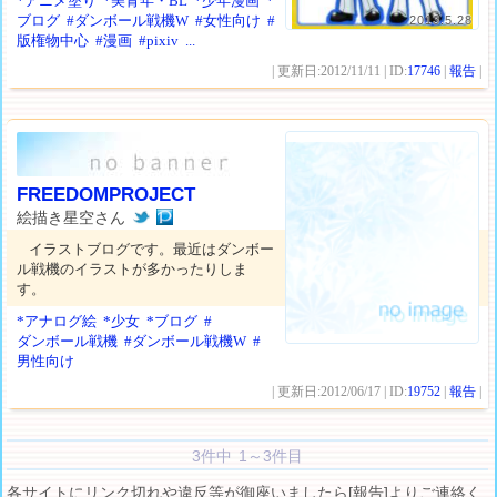
*アニメ塗り
*美青年・BL
*少年漫画
*
ブログ
#ダンボール戦機W
#女性向け
#
2013.5.28
版権物中心
#漫画
#pixiv
...
| 更新日:2012/11/11 | ID:
17746
|
報告
|
FREEDOMPROJECT
絵描き星空さん
イラストブログです。最近はダンボー
ル戦機のイラストが多かったりしま
す。
*アナログ絵
*少女
*ブログ
#
ダンボール戦機
#ダンボール戦機W
#
男性向け
| 更新日:2012/06/17 | ID:
19752
|
報告
|
3件中 1～3件目
各サイトにリンク切れや違反等が御座いましたら[報告]よりご連絡く