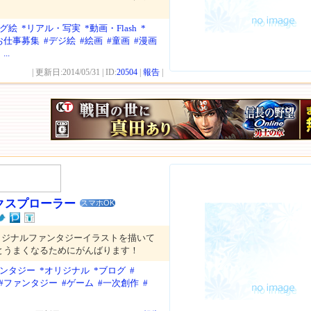
ログ絵
*リアル・写実
*動画・Flash
*
お仕事募集
#デジ絵
#絵画
#童画
#漫画
...
| 更新日:2014/05/31 | ID:
20504
|
報告
|
クスプローラー
スマホOK
リジナルファンタジーイラストを描いて
とうまくなるためにがんばります！
ァンタジー
*オリジナル
*ブログ
#
#ファンタジー
#ゲーム
#一次創作
#