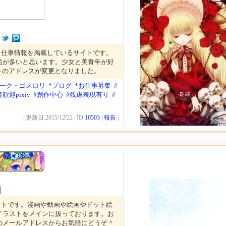
と仕事情報を掲載しているサイトです。
絵が多いと思います。少女と美青年が好
イトのアドレスが変更となりました。
ダーク・ゴスロリ
*ブログ
*お仕事募集
#
歓迎pixiv
#創作中心
#残虐表現有り
#
| 更新日:2015/12/22 | ID:
16503
|
報告
|
2012
イトです。漫画や動画や絵画やドット絵
イラストをメインに扱っております。お
のメールアドレスからお気軽にどうぞ＾