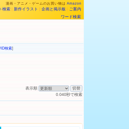
漫画・アニメ・ゲームのお買い物は
Amazon
ト検索
|
新作イラスト
|
企画と掲示板
|
ご案内
ワード検索
/ID検索
]
表示順
0.040秒で検索