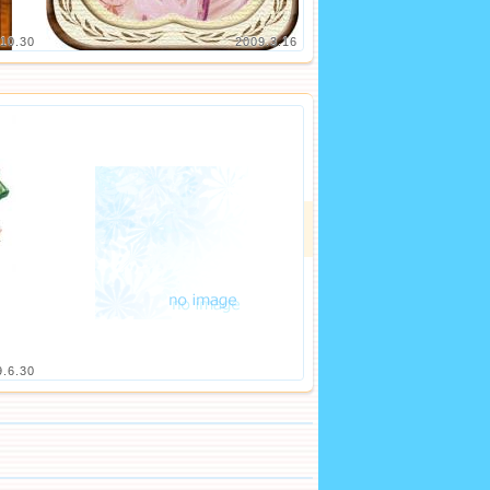
10.30
2009.3.16
9.6.30