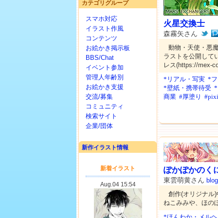
カテゴリグループ
スマホ対応
火星交換士
イラスト作風
森霧矢さん
コンテンツ
動物・天使・悪
お絵かき掲示板
ラストを公開してい
BBS/Chat
レス(https://mex
イベント参加
管理人年齢別
*リアル・写実
*
お絵かき支援
*壁紙・携帯待受
交流/募集
商業
#厚塗り
#pix
コミュニティ
検索サイト
企業/団体
新作イラスト情報
ぽかぽかのく
東雲萌黄さん
blog
創作(オリジナル
ねこみみや、ほの
*ほんわか・メルヘ