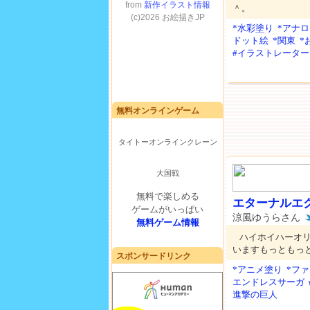
＾。
*水彩塗り
*アナ
ドット絵
*関東
*
#イラストレーター
無料オンラインゲーム
タイトーオンラインクレーン
大国戦
無料で楽しめる
エターナルエ
ゲームがいっぱい
涼風ゆうらさん
無料ゲーム情報
ハイホイハーオ
いますもっともっ
スポンサードリンク
*アニメ塗り
*フ
エンドレスサーガ
進撃の巨人