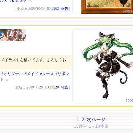
音ルカ
#初音ミク
...
| 更新日:2009/10/30 | ID:
5262
|
報告
|
2009.
ニメイラストを描いてます。よろしくお
*オリジナル
#メイド
#レース
#リボン
ト
...
| 更新日:2009/06/28 | ID:
14320
|
報告
|
200
1
2
次ページ
13件中 1～10件目