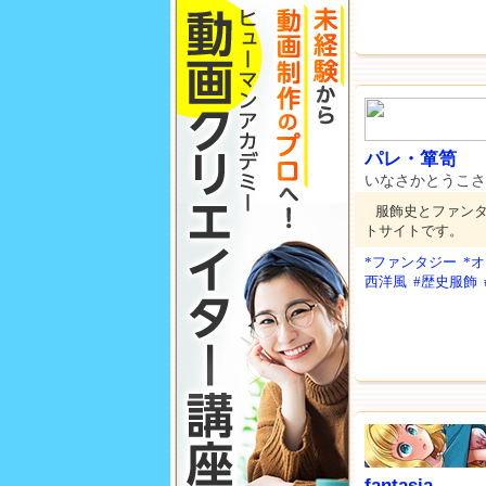
パレ・箪笥
いなさかとうこさ
服飾史とファン
トサイトです。
*ファンタジー
*
西洋風
#歴史服飾
fantasia