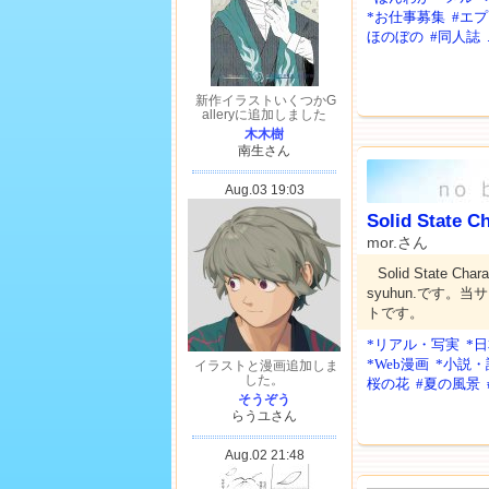
*お仕事募集
#エ
ほのぼの
#同人誌
Solid State C
mor.さん
Solid State C
syuhun.です。
トです。
*リアル・写実
*
*Web漫画
*小説・
桜の花
#夏の風景