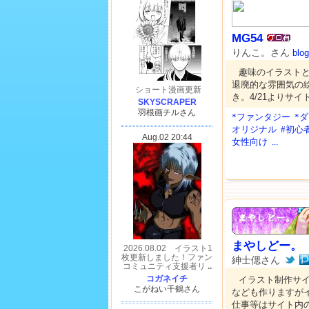
MG54
りんこ。さん
blog
趣味のイラスト
退廃的な雰囲気の
き。4/21よりサ
*ファンタジー
*
オリジナル
#初心者
女性向け
...
まやしどー。
紳士偲さん
イラスト制作サ
なども作りますが
仕事等はサイト内