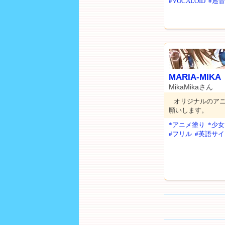
#VOCALOID
#巡
MARIA-MIKA
MikaMikaさん
オリジナルのア
願いします。
*アニメ塗り
*少女
#フリル
#英語サイ