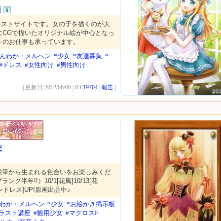
ラストサイトです。女の子を描くのが大
にCGで描いたオリジナル絵が中心となっ
トのお仕事も承っています。
ほんわか・メルヘン
*少女
*友達募集
*
#ドレス
#女性向け
#男性向け
| 更新日:2012/06/06 | ID:
19704
|
報告
|
20
ま
色鉛筆から生まれる色合いをお楽しみくだ
ランク半年!!）10/1[花風]10/13[花
ィンドレス]UP!原画出品中♪
んわか・メルヘン
*少女
*お絵かき掲示板
イラスト講座
#観用少女
#マクロスF