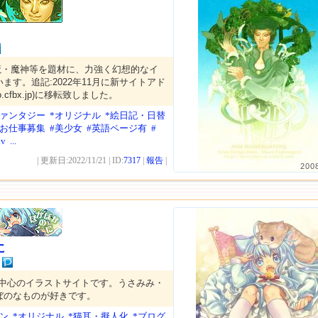
魔・魔神等を題材に、力強く幻想的なイ
ます。追記:2022年11月に新サイトアド
-co.cfbx.jp)に移転致しました。
ファンタジー
*オリジナル
*絵日記・日替
*お仕事募集
#美少女
#英語ページ有
#
iv
...
| 更新日:2022/11/21 | ID:
7317
|
報告
|
200
に
)中心のイラストサイトです。うさみみ・
ぼのなものが好きです。
ン
*オリジナル
*猫耳・擬人化
*ブログ