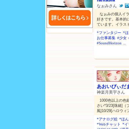
なぉみさん
なぉみの個人イ
好きです。基本的
ています。イラス
*ファンタジー
*
お仕事募集
#少女
#SoundHorizon
...
あおいびぃだ
神楽月美宇さん
1000色以上の
さい*3/23[珠緒]（ブ
風]10/29[ハロウ
*アナログ絵
*ほ
*Webチャット
*