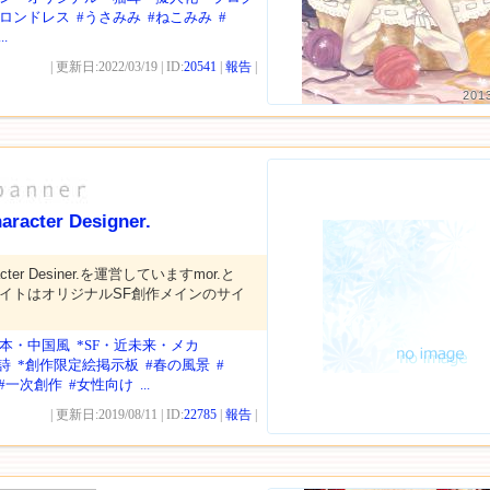
プロンドレス
#うさみみ
#ねこみみ
#
...
| 更新日:2022/03/19 | ID:
20541
|
報告
|
201
haracter Designer.
haracter Desiner.を運営していますmor.と
当サイトはオリジナルSF創作メインのサイ
日本・中国風
*SF・近未来・メカ
詩
*創作限定絵掲示板
#春の風景
#
#一次創作
#女性向け
...
| 更新日:2019/08/11 | ID:
22785
|
報告
|