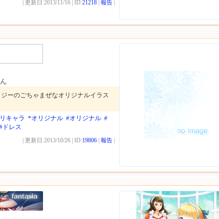
| 更新日:2013/11/16 | ID:
21218
|
報告
|
ん
タジーのごちゃまぜなオリジナルイラス
オリキャラ
*オリジナル
#オリジナル
#
#ドレス
| 更新日:2013/10/26 | ID:
19806
|
報告
|