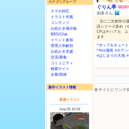
カテゴリグループ
ぐりん亭
スマホ対応
由多さん
イラスト作風
主に二次創作の
コンテンツ
語シリーズ多め（
お絵かき掲示板
CPはチハアカ、
BBS/Chat
ます
イベント参加
*ポップ＆キュート
管理人年齢別
*Web漫画
#ホアン
お絵かき支援
#はじまりの大地
交流/募集
コミュニティ
検索サイト
企業/団体
新作イラスト情報
各サイトにリンク