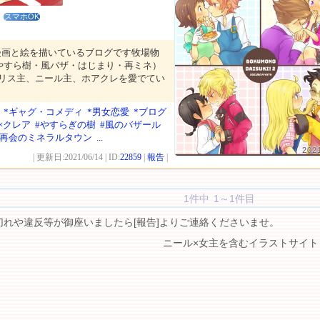
スマホOK
漫画と絵を描いているブログです牧場物
やすら樹・風バザ・はじまり・再ミネ）
ユリス主、ニール主、ホアクレを愛でてい
*ギャグ・コメディ
*男女恋愛
*ブログ
×クレア
#やすらぎの樹
#風のバザール
#再会のミネラルタウン
...
202
| 更新日:2021/06/14 | ID:
22859
|
報告
|
1件中 1～1件目
切れや違反等が御座いましたら[報告]よりご連絡くださいませ。
ニール×女主を含むイラストサイト 