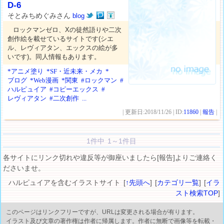
D-6
そとみちめぐみさん
blog
ロックマンゼロ、Xの徒然語りや二次
創作絵を載せているサイトです(シエ
ル、レヴィアタン、エックスの絵が多
いです)。同人情報もあります。
*アニメ塗り
*SF・近未来・メカ
*
ブログ
*Web漫画
*関東
#ロックマン
#
ハルピュイア
#コピーエックス
#
レヴィアタン
#二次創作
...
| 更新日:2018/11/26 | ID:
11860
|
報告
|
1件中 1～1件目
各サイトにリンク切れや違反等が御座いましたら[報告]よりご連絡く
ださいませ。
ハルピュイアを含むイラストサイト [
↑先頭へ
] [
カテゴリ一覧
] [
イラ
スト検索TOP
]
このページはリンクフリーですが、URLは変更される場合が有ります。
イラスト及び文章の著作権は作者に帰属します。作者に無断で画像等を転載・