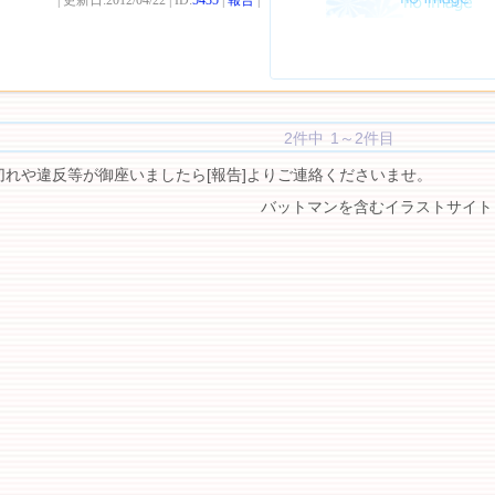
| 更新日:2012/04/22 | ID:
5435
|
報告
|
2件中 1～2件目
切れや違反等が御座いましたら[報告]よりご連絡くださいませ。
バットマンを含むイラストサイト 