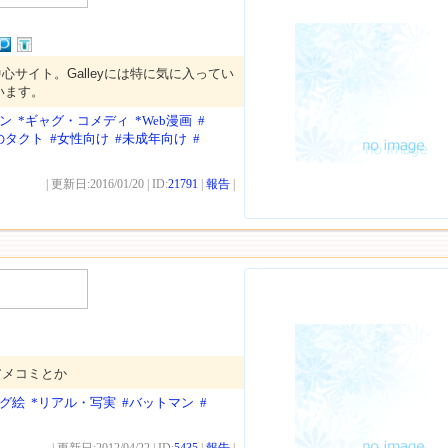
心サイト。Galleyには特に気に入ってい
います。
ン
*ギャグ・コメディ
*Web漫画
#
のタクト
#女性向け
#未成年向け
#
| 更新日:2016/01/20 | ID:
21791
|
報告
|
アメコミとか
ログ絵
*リアル・写実
#バットマン
#