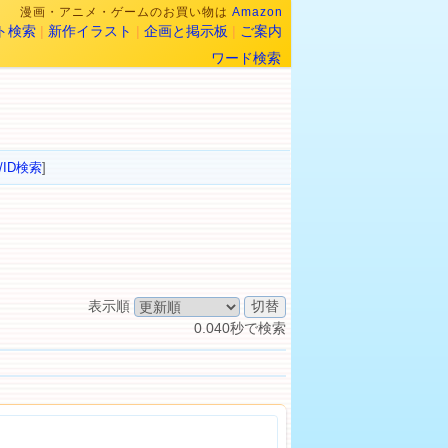
漫画・アニメ・ゲームのお買い物は
Amazon
ト検索
|
新作イラスト
|
企画と掲示板
|
ご案内
ワード検索
/ID検索
]
表示順
0.040秒で検索