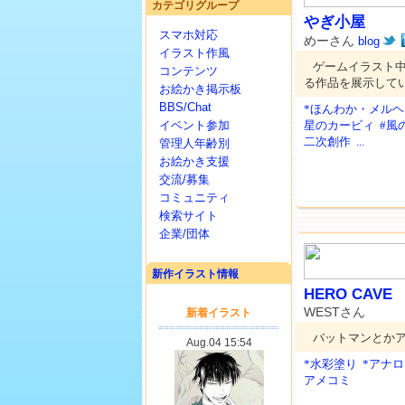
カテゴリグループ
やぎ小屋
スマホ対応
めーさん
blog
イラスト作風
ゲームイラスト中
コンテンツ
る作品を展示して
お絵かき掲示板
BBS/Chat
*ほんわか・メルヘ
イベント参加
星のカービィ
#風
二次創作
...
管理人年齢別
お絵かき支援
交流/募集
コミュニティ
検索サイト
企業/団体
新作イラスト情報
HERO CAVE
WESTさん
バットマンとか
*水彩塗り
*アナ
アメコミ