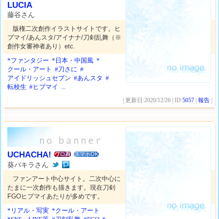
LUCIA
藤谷さん
版権二次創作イラストサイトです。ヒ
プマイ/あんスタ/アイナナ/刀剣乱舞（※
創作女審神者あり）etc.
*ファンタジー
*日本・中国風
*
クール・アート
#刀さに
#
アイドリッシュセブン
#あんスタ
#
転校生
#ヒプマイ
...
| 更新日:2020/12/26 | ID:
5057
|
報告
|
UCHACHA!
スマホOK
葵パキラさん
ファンアート中心サイト。二次中心に
たまに一次創作も描きます。現在刀剣
FGOヒプマイあたりが多めです。
*リアル・写実
*クール・アート