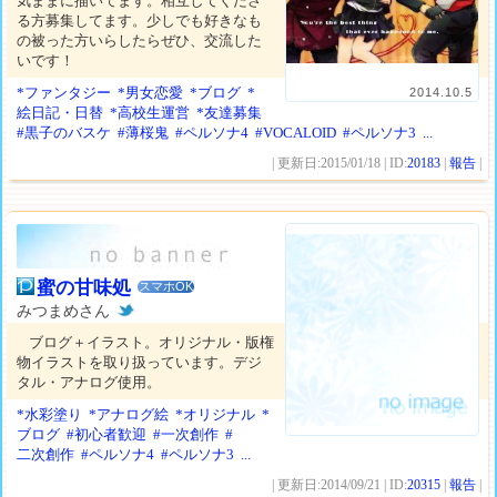
気ままに描いてます。相互してくださ
る方募集してます。少しでも好きなも
の被った方いらしたらぜひ、交流した
いです！
*ファンタジー
*男女恋愛
*ブログ
*
2014.10.5
絵日記・日替
*高校生運営
*友達募集
#黒子のバスケ
#薄桜鬼
#ペルソナ4
#VOCALOID
#ペルソナ3
...
| 更新日:2015/01/18 | ID:
20183
|
報告
|
蜜の甘味処
スマホOK
みつまめさん
ブログ＋イラスト。オリジナル・版権
物イラストを取り扱っています。デジ
タル・アナログ使用。
*水彩塗り
*アナログ絵
*オリジナル
*
ブログ
#初心者歓迎
#一次創作
#
二次創作
#ペルソナ4
#ペルソナ3
...
| 更新日:2014/09/21 | ID:
20315
|
報告
|