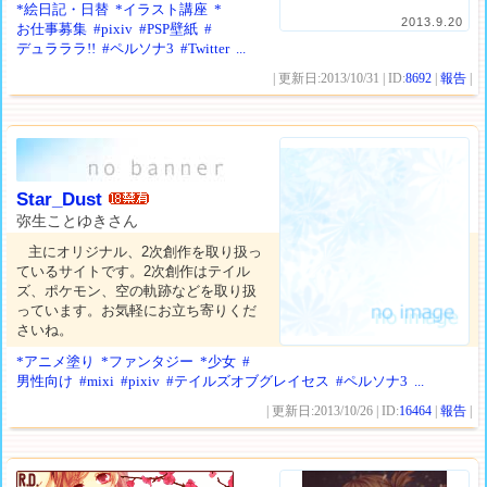
*絵日記・日替
*イラスト講座
*
2013.9.20
お仕事募集
#pixiv
#PSP壁紙
#
デュラララ!!
#ペルソナ3
#Twitter
...
| 更新日:2013/10/31 | ID:
8692
|
報告
|
Star_Dust
弥生ことゆきさん
主にオリジナル、2次創作を取り扱っ
ているサイトです。2次創作はテイル
ズ、ポケモン、空の軌跡などを取り扱
っています。お気軽にお立ち寄りくだ
さいね。
*アニメ塗り
*ファンタジー
*少女
#
男性向け
#mixi
#pixiv
#テイルズオブグレイセス
#ペルソナ3
...
| 更新日:2013/10/26 | ID:
16464
|
報告
|