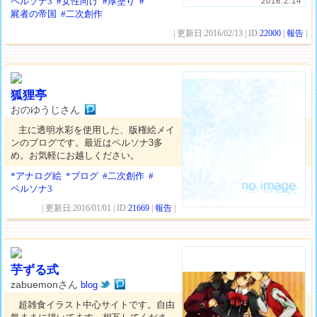
ペルソナ3
#女性向け
#厚塗り
#
2016.2.14
屍者の帝国
#二次創作
| 更新日:2016/02/13 | ID:
22000
|
報告
|
狐狸亭
おのゆうじさん
主に透明水彩を使用した、版権絵メイ
ンのブログです。最近はペルソナ3多
め。お気軽にお越しください。
*アナログ絵
*ブログ
#二次創作
#
ペルソナ3
| 更新日:2016/01/01 | ID:
21669
|
報告
|
芋ずる式
zabuemonさん
blog
超雑食イラスト中心サイトです。自由