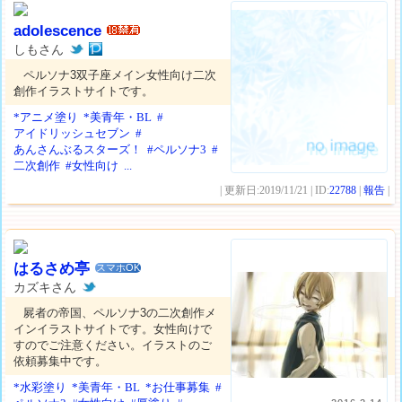
adolescence
しもさん
ペルソナ3双子座メイン女性向け二次
創作イラストサイトです。
*アニメ塗り
*美青年・BL
#
アイドリッシュセブン
#
あんさんぶるスターズ！
#ペルソナ3
#
二次創作
#女性向け
...
| 更新日:2019/11/21 | ID:
22788
|
報告
|
はるさめ亭
スマホOK
カズキさん
屍者の帝国、ペルソナ3の二次創作メ
インイラストサイトです。女性向けで
すのでご注意ください。イラストのご
依頼募集中です。
*水彩塗り
*美青年・BL
*お仕事募集
#