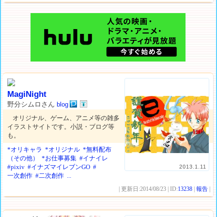
MagiNight
野分シムロさん
blog
オリジナル、ゲーム、アニメ等の雑多
イラストサイトです。小説・ブログ等
も。
*オリキャラ
*オリジナル
*無料配布
（その他）
*お仕事募集
#イナイレ
#pixiv
#イナズマイレブンGO
#
2013.1.11
一次創作
#二次創作
...
| 更新日:2014/08/23 | ID:
13238
|
報告
|