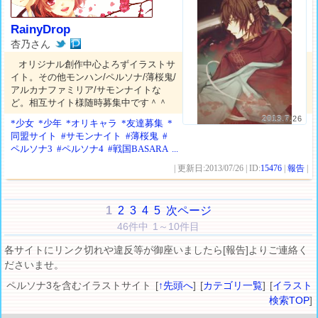
RainyDrop
杏乃さん
オリジナル創作中心よろずイラストサ
イト。その他モンハン/ペルソナ/薄桜鬼/
アルカナファミリア/サモンナイトな
ど。相互サイト様随時募集中です＾＾
2013.7.26
*少女
*少年
*オリキャラ
*友達募集
*
同盟サイト
#サモンナイト
#薄桜鬼
#
ペルソナ3
#ペルソナ4
#戦国BASARA
...
| 更新日:2013/07/26 | ID:
15476
|
報告
|
1
2
3
4
5
次ページ
46件中 1～10件目
各サイトにリンク切れや違反等が御座いましたら[報告]よりご連絡く
ださいませ。
ペルソナ3を含むイラストサイト [
↑先頭へ
] [
カテゴリ一覧
] [
イラスト
検索TOP
]