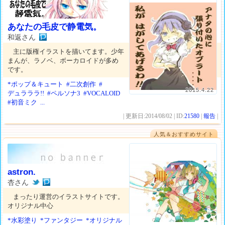
あなたの毛皮で静電気。
和返さん
主に版権イラストを描いてます。少年
まんが、ラノベ、ボーカロイドが多め
です。
*ポップ＆キュート
#二次創作
#
2015.4.22
デュラララ!!
#ペルソナ3
#VOCALOID
#初音ミク
...
| 更新日:2014/08/02 | ID:
21580
|
報告
|
人気＆おすすめサイト
astron.
杏さん
まったり運営のイラストサイトです。
オリジナル中心
*水彩塗り
*ファンタジー
*オリジナル