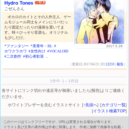
Hydro Tones
ごぜんさん
ボカロのカイトとその人外主人、ゲー
ムモジュール同士をメインにリバだっ
たり固定だったりの漫画を置いてま
す。時々ひっそり音源も。オリジナル
も少しだけ。
*ファンタジー
*美青年・BL
#
2017.5.28
ホワクラホワ
#女性向け
#VOCALOID
#二次創作
#初心者歓迎
...
| 更新日:2017/04/23 | ID:
22233
|
報告
|
1件中 1～1件目
各サイトにリンク切れや違反等が御座いましたら[報告]よりご連絡く
ださいませ。
ホワイトブレザーを含むイラストサイト [
↑先頭へ
] [
カテゴリ一覧
]
[
イラスト検索TOP
]
このページはリンクフリーですが、URLは変更される場合が有ります。
イラスト及び文章の著作権は作者に帰属します。作者に無断で画像等を転載・