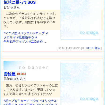
気球に乗ってSOS
おびらさん
二次創作イラスト中心のサイトです。
クロサギ、上遠野浩平作品などを取り
扱っています。別館に千年戦争アイギ
ス。
*アニメ塗り
#ソウルドロップ
#
クロサギ
#版権物中心
#
千年戦争アイギス
#二次創作
...
| 更新日:2019/06/09 | ID:
18819
|
報告
|
雲飴屋
雲飴ゆきりさん
東方、初音ミクのイラストを中心に置
いてあります。まったり更新していま
すの気軽に遊びに来てみてください
*ポップ＆キュート
*少女
*オリジナル
#初音ミク
#オリジナル
#VOCALOID
#