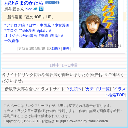
おひさまのかたち
スマホOK
風斗碧さん
blog
新作漫画『星のHOEI』UP。
*アナログ絵
*日本・中国風
*少女漫画
*ブログ
*Web漫画
#pixiv
#
オリジナルWeb漫画
#剣道
#明治
#
一次創作
...
2014.3.31
| 更新日:2014/03/19 | ID:
13987
|
報告
|
1件中 1～1件目
各サイトにリンク切れや違反等が御座いましたら[報告]よりご連絡く
ださいませ。
伊坂幸太郎を含むイラストサイト [
↑先頭へ
] [
カテゴリ一覧
] [
イラス
ト検索TOP
]
このページはリンクフリーですが、URLは変更される場合が有ります。
イラスト及び文章の著作権は作者に帰属します。作者に無断で画像等を転載・
再利用することは法律で禁止されています。
Copyright(C)1998-2018 お絵描きJP, juju / Powered by Yomi-Search