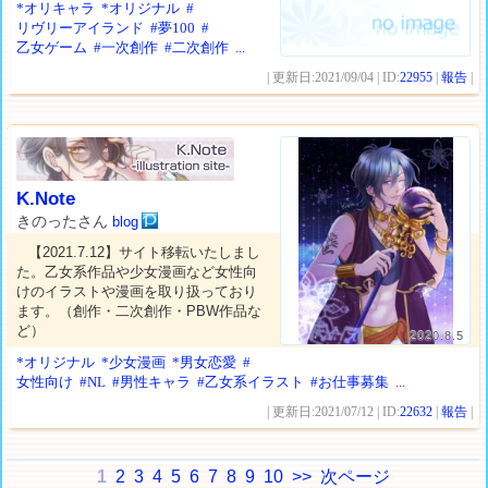
*オリキャラ
*オリジナル
#
リヴリーアイランド
#夢100
#
乙女ゲーム
#一次創作
#二次創作
...
| 更新日:2021/09/04 | ID:
22955
|
報告
|
K.Note
きのったさん
blog
【2021.7.12】サイト移転いたしまし
た。乙女系作品や少女漫画など女性向
けのイラストや漫画を取り扱っており
ます。（創作・二次創作・PBW作品な
ど）
2020.8.5
*オリジナル
*少女漫画
*男女恋愛
#
女性向け
#NL
#男性キャラ
#乙女系イラスト
#お仕事募集
...
| 更新日:2021/07/12 | ID:
22632
|
報告
|
1
2
3
4
5
6
7
8
9
10
>>
次ページ