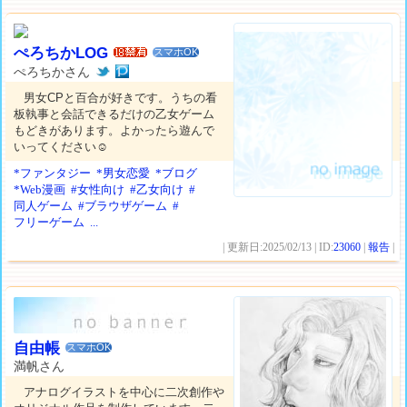
ぺろちかLOG
スマホOK
ぺろちかさん
男女CPと百合が好きです。うちの看
板執事と会話できるだけの乙女ゲーム
もどきがあります。よかったら遊んで
いってください☺
*ファンタジー
*男女恋愛
*ブログ
*Web漫画
#女性向け
#乙女向け
#
同人ゲーム
#ブラウザゲーム
#
フリーゲーム
...
| 更新日:2025/02/13 | ID:
23060
|
報告
|
自由帳
スマホOK
満帆さん
アナログイラストを中心に二次創作や