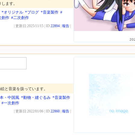
りします。
*オリジナル
*ブログ
*音楽製作
#
次創作
#二次創作
| 更新日:2025/11/15 | ID:
22894
|
報告
|
20
の絵と音楽を扱っています。
日本・中国風
*動物・縫ぐるみ
*音楽製作
#一次創作
| 更新日:2022/01/06 | ID:
22860
|
報告
|