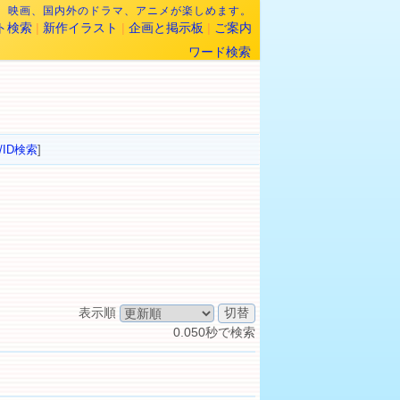
なら、映画、国内外のドラマ、アニメが楽しめます。
ト検索
|
新作イラスト
|
企画と掲示板
|
ご案内
ワード検索
/ID検索
]
表示順
0.050秒で検索