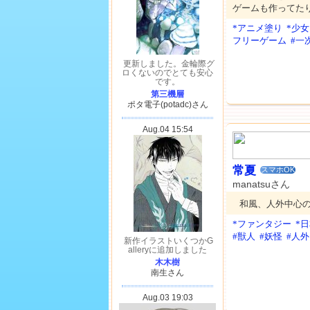
ゲームも作ってた
*アニメ塗り
*少女
フリーゲーム
#一
常夏
スマホOK
manatsuさん
和風、人外中心
*ファンタジー
*
#獣人
#妖怪
#人外