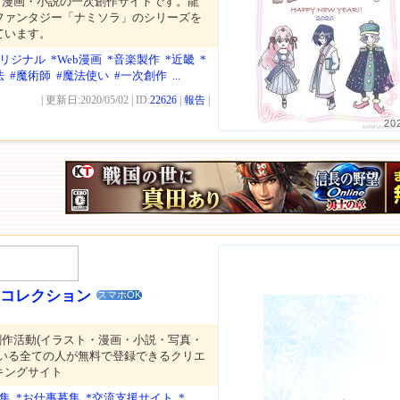
・漫画・小説の一次創作サイトです。龍
ファンタジー「ナミソラ」のシリーズを
ています。
オリジナル
*Web漫画
*音楽製作
*近畿
*
法
#魔術師
#魔法使い
#一次創作
...
| 更新日:2020/05/02 | ID:
22626
|
報告
|
20
×コレクション
スマホOK
作活動(イラスト・漫画・小説・写真・
ている全ての人が無料で登録できるクリエ
キングサイト
募集
*お仕事募集
*交流支援サイト
*