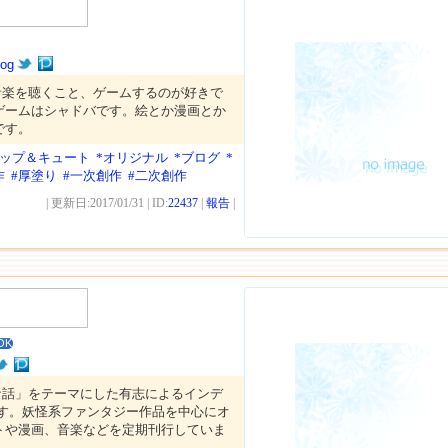
log
音楽を聴くこと、ゲームするのが好きで
ゲームはシャドバです。絵とか漫画とか
です。
ポップ＆キュート
*オリジナル
*ブログ
*
作
#厚塗り
#一次創作
#二次創作
| 更新日:2017/01/31 | ID:
22437
|
報告
|
OK
な話」をテーマにした有志によるインデ
です。妖怪系ファンタジー作品を中心にオ
トや漫画、音楽などを定期刊行していま