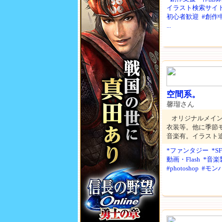
イラスト検索サイ
初心者歓迎
#創作
...
空間系。
馨瑠さん
オリジナルメイン
衣装等。他に季節
音楽有。イラスト
*ファンタジー
*
動画・Flash
*音楽
#photoshop
#モン