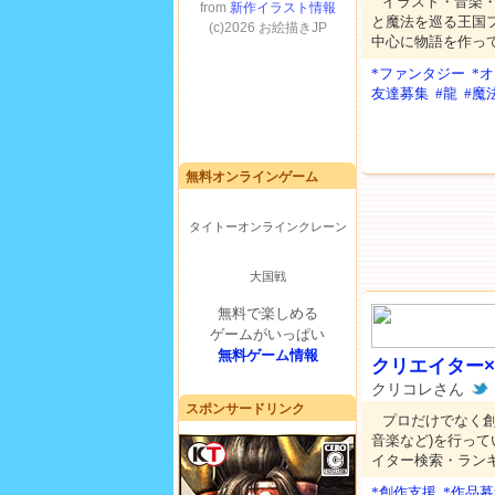
イラスト・音楽
と魔法を巡る王国
中心に物語を作っ
*ファンタジー
*
友達募集
#龍
#魔
無料オンラインゲーム
タイトーオンラインクレーン
大国戦
無料で楽しめる
ゲームがいっぱい
無料ゲーム情報
クリエイター
クリコレさん
スポンサードリンク
プロだけでなく創
音楽など)を行っ
イター検索・ラン
*創作支援
*作品