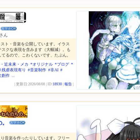
スマホOK
)さん
ラスト・音楽を公開しています。イラス
テスクな表現を含みます（大幅減）。も
してるので、こわくないです、たぶん。
SF・近未来・メカ
*オリジナル
*ブログ
*
り残虐表現有り
#音楽制作
#非AI
#
次創作
...
| 更新日:2026/08/08 | ID:
18930
|
報告
|
の。
スマホOK
たり音楽を作ったりしています。フリー