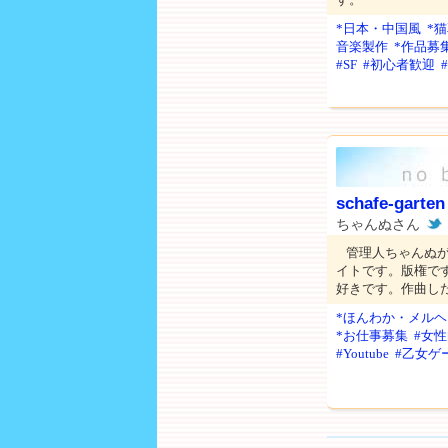
*日本・中国風
*
音楽製作
*作品募
#SF
#初心者歓迎
schafe-garten
ちゃんぬさん
管理人ちゃんぬ
イトです。版権で
好きです。作曲し
*ほんわか・メルヘ
*お仕事募集
#女
#Youtube
#乙女ゲ