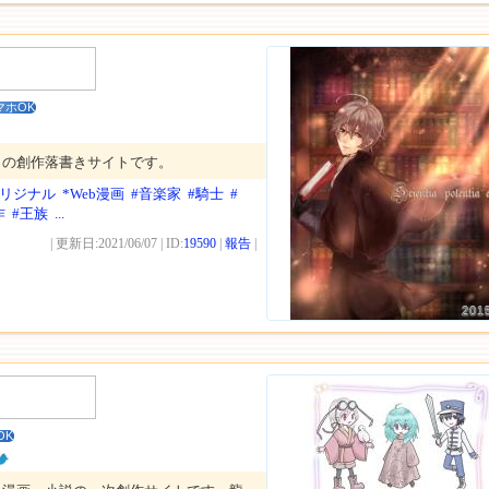
マホOK
りの創作落書きサイトです。
オリジナル
*Web漫画
#音楽家
#騎士
#
作
#王族
...
| 更新日:2021/06/07 | ID:
19590
|
報告
|
201
OK