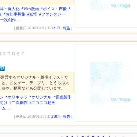
猫耳・擬人化
*Web漫画
*ボイス・声優
*
集
*お仕事募集
#妖怪
#ファンタジー
#一次創作
...
| 更新日:2016/03/05 | ID:
22171
|
報告
|
が運営するオリジナル・版権イラストサ
すと、乙女ゲー、テニプリ、とうらぶ大
た曲や、動画なども公開しています。
ン
*オリキャラ
*オリジナル
*音楽製作
性向け
#二次創作
#ニコニコ動画
ーム
...
| 更新日:2016/01/31 | ID:
21874
|
報告
|