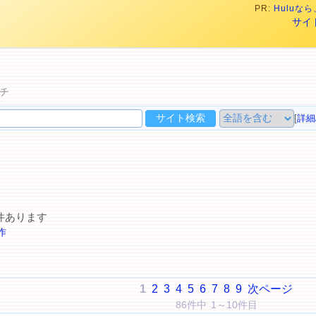
PR:
Hulu
サイ
チ
[
詳細
件あります
作
1
2
3
4
5
6
7
8
9
次ページ
86件中 1～10件目