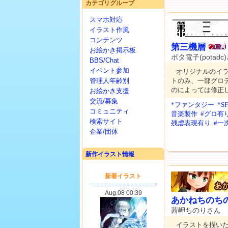
カテゴリグループ
スマホ対応
イラスト作風
コンテンツ
第三機層
お絵かき掲示板
ポタ電子(potadc
BBS/Chat
イベント参加
オリジナルのイ
管理人年齢別
トのみ、一部グロ
のによっては修正
お絵かき支援
交流/募集
*ファンタジー
*
コミュニティ
音楽製作
#グロ有
検索サイト
残虐表現有り
#一
企業/団体
新作イラスト情報
あかねちのち
茜岬ちのりさん
イラストを描い