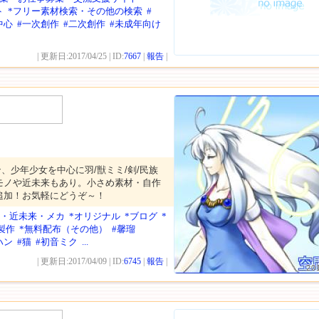
ト
*フリー素材検索・その他の検索
#
中心
#一次創作
#二次創作
#未成年向け
| 更新日:2017/04/25 | ID:
7667
|
報告
|
、少年少女を中心に羽/獣ミミ/剣/民族
モノや近未来もあり。小さめ素材・自作
追加！お気軽にどうぞ～！
SF・近未来・メカ
*オリジナル
*ブログ
*
製作
*無料配布（その他）
#馨瑠
ハン
#猫
#初音ミク
...
| 更新日:2017/04/09 | ID:
6745
|
報告
|
20