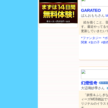
GARATEO
ぱんおもちさん
b
絵を描くこと、
す。最近やってる
更新していきたい
*ファンタジー
*
関東
#女の子
#創
幻燈怪奇
スマホ
大辺璃紗季さん
「妖怪＆ふしぎ
ィーズWEB雑誌
リジナルのイラス
す。