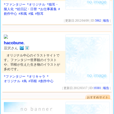
*ファンタジー
*オリジナル
*猫耳・
擬人化
*絵日記・日替
*お仕事募集
#
創作中心
#和風
#狐
#獣耳
| 更新日:2012/04/09 | ID:
5962
|
報告
|
hacobune.
豆沢さん
オリジナル中心のイラストサイトで
す。ファンタジー世界観のイラスト
や、羽根が生えた生き物のイラストが
多めです。
*ファンタジー
*オリキャラ
*
オリジナル
#鳥
#羽根
#創作中心
| 更新日:2012/03/17 | ID:
19381
|
報告
|
おすすめサイト