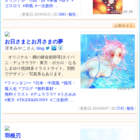
オリジナル
*小説・詩
#軍服
#双子
#
ゴスロリ
#和風
#一次創作
...
2016.10.30
| 更新日:2019/04/21 | ID:
5083
|
報告
|
人気サイト
お日さまとお月さまの夢
冴木みやこさん
blog
オリジナル・鋼の錬金術師等(タイバ
ニ・デュラララ!!・東方・ボカロ・なる
しまゆり他)雑多イラストサイト。別館
でデザイン・写真系もあります。
*ファンタジー
*日本・中国風
*猫耳・
擬人化
*ブログ
*無料素材・
2016.9.7
無料イラスト
#デュラララ!!
#うさみみ
#東方
#TIGER&BUNNY
#二次創作
...
| 更新日:2016/09/07 | ID:
5745
|
報告
|
羽根刃