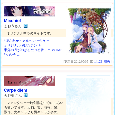
Mischief
まおうさん
オリジナル中心のサイトです。
*ほんわか・メルヘン
*少女
*
オリジナル
#ぴたテン
#
半分の月がのぼる空
#初音ミク
#GIMP
2013.9.7
#女の子
...
| 更新日:2012/05/05 | ID:
14163
|
報告
|
Carpe diem
天野架さん
ファンタジー一時創作を中心にいろい
ろ描いてます。天狗、狐。羽根、翼、
獣耳。女キャラより男キャラが多め。