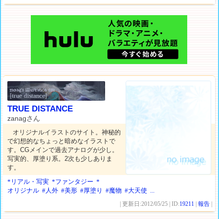
TRUE DISTANCE
zanagさん
オリジナルイラストのサイト。神秘的
で幻想的なちょっと暗めなイラストで
す。CGメインで過去アナログが少し。
写実的、厚塗り系。2次も少しありま
す。
*リアル・写実
*ファンタジー
*
オリジナル
#人外
#美形
#厚塗り
#魔物
#大天使
...
| 更新日:2012/05/25 | ID:
19211
|
報告
|