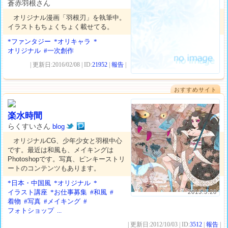
蒼赤羽根さん
オリジナル漫画「羽根刃」を執筆中。
イラストもちょくちょく載せてる。
*ファンタジー
*オリキャラ
*
オリジナル
#一次創作
| 更新日:2016/02/08 | ID:
21952
|
報告
|
おすすめサイト
楽水時間
らくすいさん
blog
オリジナルCG、少年少女と羽根中心
です。最近は和風も、メイキングは
Photoshopです。写真、ピンキーストリ
ートのコンテンツもあります。
*日本・中国風
*オリジナル
*
イラスト講座
*お仕事募集
#和風
#
2013.5.28
着物
#写真
#メイキング
#
フォトショップ
...
| 更新日:2012/10/03 | ID:
3512
|
報告
|