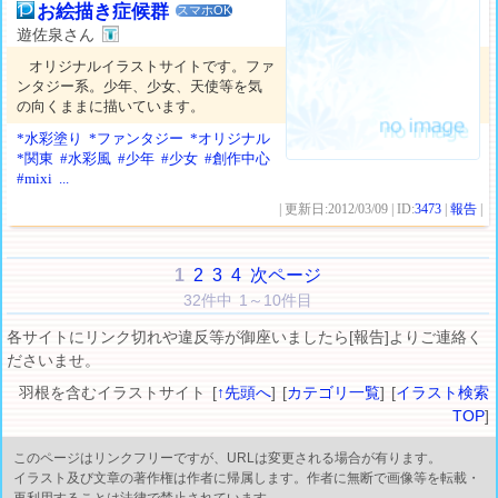
お絵描き症候群
スマホOK
遊佐泉さん
オリジナルイラストサイトです。ファ
ンタジー系。少年、少女、天使等を気
の向くままに描いています。
*水彩塗り
*ファンタジー
*オリジナル
*関東
#水彩風
#少年
#少女
#創作中心
#mixi
...
| 更新日:2012/03/09 | ID:
3473
|
報告
|
1
2
3
4
次ページ
32件中 1～10件目
各サイトにリンク切れや違反等が御座いましたら[報告]よりご連絡く
ださいませ。
羽根を含むイラストサイト [
↑先頭へ
] [
カテゴリ一覧
] [
イラスト検索
TOP
]
このページはリンクフリーですが、URLは変更される場合が有ります。
イラスト及び文章の著作権は作者に帰属します。作者に無断で画像等を転載・