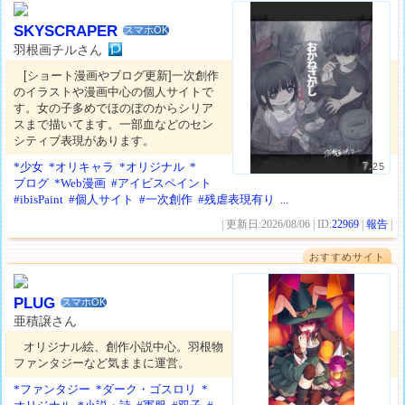
SKYSCRAPER
スマホOK
羽根画チルさん
[ショート漫画やブログ更新]一次創作
のイラストや漫画中心の個人サイトで
す。女の子多めでほのぼのからシリア
スまで描いてます。一部血などのセン
シティブ表現があります。
*少女
*オリキャラ
*オリジナル
*
7.25
ブログ
*Web漫画
#アイビスペイント
#ibisPaint
#個人サイト
#一次創作
#残虐表現有り
...
| 更新日:2026/08/06 | ID:
22969
|
報告
|
おすすめサイト
PLUG
スマホOK
亜積譲さん
オリジナル絵、創作小説中心。羽根物
ファンタジーなど気ままに運営。
*ファンタジー
*ダーク・ゴスロリ
*