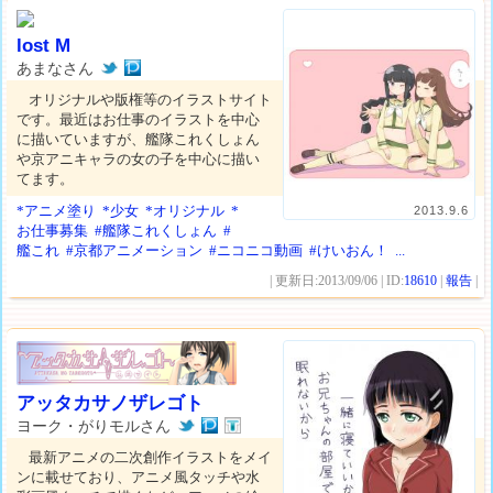
lost M
あまなさん
オリジナルや版権等のイラストサイト
です。最近はお仕事のイラストを中心
に描いていますが、艦隊これくしょん
や京アニキャラの女の子を中心に描い
てます。
*アニメ塗り
*少女
*オリジナル
*
2013.9.6
お仕事募集
#艦隊これくしょん
#
艦これ
#京都アニメーション
#ニコニコ動画
#けいおん！
...
| 更新日:2013/09/06 | ID:
18610
|
報告
|
アッタカサノザレゴト
ヨーク・がりモルさん
最新アニメの二次創作イラストをメイ
ンに載せており、アニメ風タッチや水