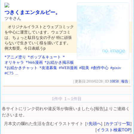
つきくまエンタルピー。
ツキさん
オリジナルイラストとウェブコミック
を中心に運営しています。ウェブコミ
は、ちょっと駄目な女の子が 特に頑張
らないで生きていく様を描いてます。
例大祭受。今日表紙うp
*アニメ塗り
*ポップ＆キュート
*
オリキャラ
*Web漫画
*お絵かき掲示板
*お絵かきチャット
*友達募集
#WEB漫画
#耽美
#創作中心
#pixiv
#C75
...
| 更新日:2010/02/28 | ID:
10858
|
報告
|
1件中 1～1件目
各サイトにリンク切れや違反等が御座いましたら[報告]よりご連絡く
ださいませ。
月本文の爛れた生活を含むイラストサイト [
↑先頭へ
] [
カテゴリ一覧
]
[
イラスト検索TOP
]