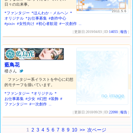
日々の出来事。
2011.5.6
*ファンタジー
*ほんわか・メルヘン
*
オリジナル
*お仕事募集
#創作中心
#pixiv
#女性向け
#初心者歓迎
#一次創作
...
| 更新日:2019/04/03 | ID:
14055
|
報告
|
藍鳥花
楼さん
ファンタジー系イラストを中心に幻想
的モチーフを描いています。
*ファンタジー
*オリジナル
*
お仕事募集
#少女
#幻想
#装飾
#
ファンタジー
#一次創作
...
| 更新日:2018/09/29 | ID:
22090
|
報告
|
1
2
3
4
5
6
7
8
9
10
>>
次ページ