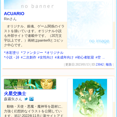
ACUARIO
Rinさん
オリジナル、銀魂、ゲーム関係のイラ
ストを描いています。オリジナル小説
も外部サイトで連載中です。（20万文
字以上です。）画材はpainter9とコピッ
ク中心です。
*水彩塗り
*ファンタジー
*オリジナル
*小説・詩
#二次創作
#女性向け
#未成年向け
#初心者歓迎
#空
...
| 更新日:2023/01/13 | ID:
23042
|
報告
|
火星交換士
森霧矢さん
動物・天使・悪魔・魔神等を題材に、
力強く幻想的なイラストを公開してい
ます。追記:2022年11月に新サイトアド