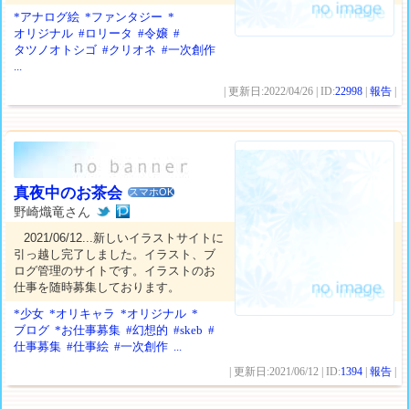
*アナログ絵
*ファンタジー
*
オリジナル
#ロリータ
#令嬢
#
タツノオトシゴ
#クリオネ
#一次創作
...
| 更新日:2022/04/26 | ID:
22998
|
報告
|
真夜中のお茶会
スマホOK
野崎熾竜さん
2021/06/12...新しいイラストサイトに
引っ越し完了しました。イラスト、ブ
ログ管理のサイトです。イラストのお
仕事を随時募集しております。
*少女
*オリキャラ
*オリジナル
*
ブログ
*お仕事募集
#幻想的
#skeb
#
仕事募集
#仕事絵
#一次創作
...
| 更新日:2021/06/12 | ID:
1394
|
報告
|