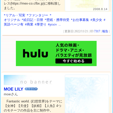
レス(https://mex-co.cfbx.jp)に移転致し
ました。
2008.8.14
*リアル・写実
*ファンタジー
*
オリジナル
*絵日記・日替
*壁紙・携帯待受
*お仕事募集
#美少女
#
英語ページ有
#商業
#厚塗り
#pixiv
...
| 更新日:2022/11/21 | ID:
7317
|
報告
|
MOE LILY
スマホOK
moeさん
Fantastic world. (幻想世界)をテーマに
【女神】【天使】【妖精】【人魚】4つ
のモチーフの作品を主に制作中。