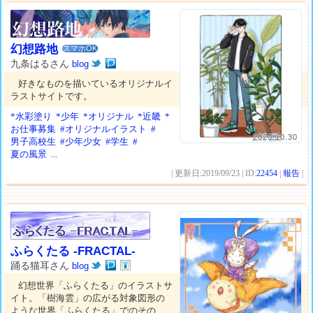
幻想路地
スマホOK
九条はるさん
blog
好きなものを描いているオリジナルイ
ラストサイトです。
*水彩塗り
*少年
*オリジナル
*近畿
*
お仕事募集
#オリジナルイラスト
#
2020.10.30
男子高校生
#少年少女
#学生
#
夏の風景
...
| 更新日:2019/09/23 | ID:
22454
|
報告
|
ふらくたる -FRACTAL-
踊る猫耳さん
blog
幻想世界「ふらくたる」のイラストサ
イト。「樹海雲」の広がる対象図形の
ような世界「ふらくたる」でのその