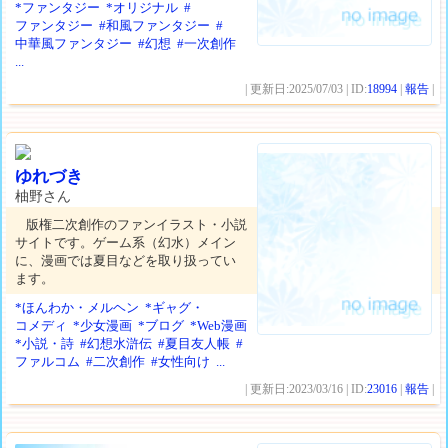
*ファンタジー
*オリジナル
#
ファンタジー
#和風ファンタジー
#
中華風ファンタジー
#幻想
#一次創作
...
| 更新日:2025/07/03 | ID:
18994
|
報告
|
ゆれづき
柚野さん
版権二次創作のファンイラスト・小説
サイトです。ゲーム系（幻水）メイン
に、漫画では夏目などを取り扱ってい
ます。
*ほんわか・メルヘン
*ギャグ・
コメディ
*少女漫画
*ブログ
*Web漫画
*小説・詩
#幻想水滸伝
#夏目友人帳
#
ファルコム
#二次創作
#女性向け
...
| 更新日:2023/03/16 | ID:
23016
|
報告
|