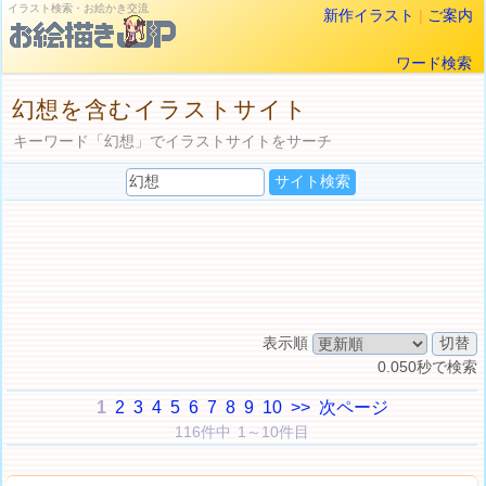
イラスト検索・お絵かき交流
新作イラスト
|
ご案内
ワード検索
幻想を含むイラストサイト
キーワード「幻想」でイラストサイトをサーチ
表示順
0.050秒で検索
1
2
3
4
5
6
7
8
9
10
>>
次ページ
116件中 1～10件目