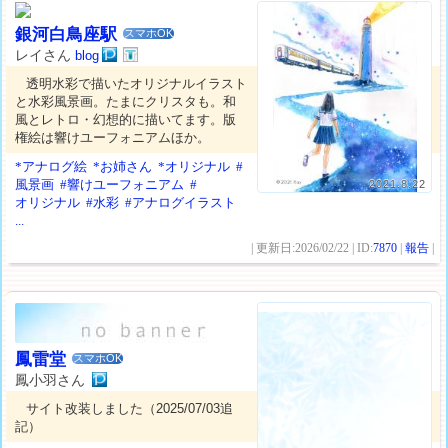
銀河白鳥座駅
スマホOK
レイさん
blog
透明水彩で描いたオリジナルイラスト
と水彩風景画。たまにクリスタも。和
風とレトロ・幻想的に描いてます。版
権絵は響けユーフォニアムほか。
*アナログ絵
*お姉さん
*オリジナル
#
風景画
#響けユーフォニアム
#
2021.8.22
オリジナル
#水彩
#アナログイラスト
...
| 更新日:2026/02/22 | ID:
7870
|
報告
|
鳳雷堂
スマホOK
鳳小羽さん
サイト改装しました（2025/07/03追
記）