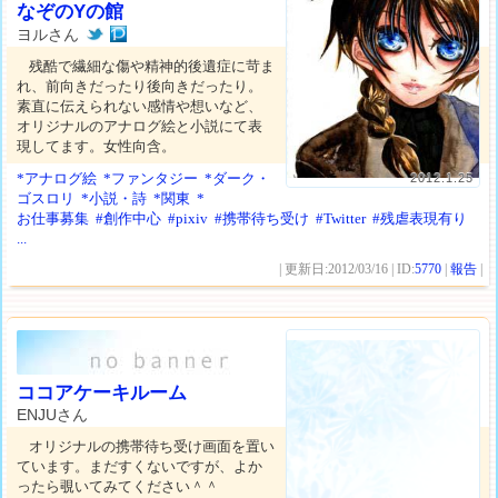
なぞのYの館
ヨルさん
残酷で繊細な傷や精神的後遺症に苛ま
れ、前向きだったり後向きだったり。
素直に伝えられない感情や想いなど、
オリジナルのアナログ絵と小説にて表
現してます。女性向含。
*アナログ絵
*ファンタジー
*ダーク・
2012.1.25
ゴスロリ
*小説・詩
*関東
*
お仕事募集
#創作中心
#pixiv
#携帯待ち受け
#Twitter
#残虐表現有り
...
| 更新日:2012/03/16 | ID:
5770
|
報告
|
ココアケーキルーム
ENJUさん
オリジナルの携帯待ち受け画面を置い
ています。まだすくないですが、よか
ったら覗いてみてください＾＾