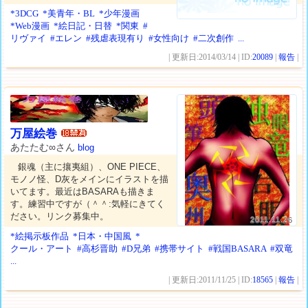
*3DCG
*美青年・BL
*少年漫画
*Web漫画
*絵日記・日替
*関東
#
リヴァイ
#エレン
#残虐表現有り
#女性向け
#二次創作
...
| 更新日:2014/03/14 | ID:
20089
|
報告
|
万屋絵巻
あたたむ∞さん
blog
銀魂（主に攘夷組）、ONE PIECE、
モノノ怪、D灰をメインにイラストを描
いてます。最近はBASARAも描きま
す。練習中ですが（＾＾:気軽にきてく
ださい。リンク募集中。
2011.11.26
*絵掲示板作品
*日本・中国風
*
クール・アート
#高杉晋助
#D兄弟
#携帯サイト
#戦国BASARA
#双竜
...
| 更新日:2011/11/25 | ID:
18565
|
報告
|