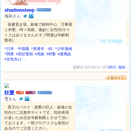
shadowsleep
スマホOK
海莉さん
落書置き場。銀魂で銀時中心、万事屋
と村塾、時々高銀。微妙に女性向(サイ
ト上はありませんがオフ関連は年齢制
限有)。
*日本・中国風
*美青年・BL
*少年漫画
*関東
#高杉晋助
#高銀
#村塾
#攘夷組
#女性向け
...
| 更新日:2017/01/21 | ID:
20632
|
報告
|
人気サイト
狂愛
スマホOK
雪さん
黒子のバスケ・進撃の巨人・銀魂の女
性向け二次創作サイトです。性的表現
が多いため完全年齢制限とさせて頂い
ております。一部グロテスクな表現が
あるのでご注意ください。