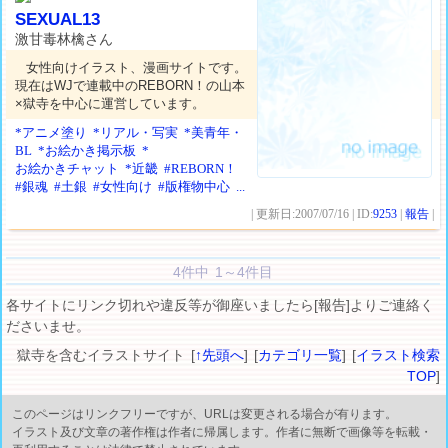
SEXUAL13
激甘毒林檎さん
女性向けイラスト、漫画サイトです。
現在はWJで連載中のREBORN！の山本
×獄寺を中心に運営しています。
*アニメ塗り
*リアル・写実
*美青年・
BL
*お絵かき掲示板
*
お絵かきチャット
*近畿
#REBORN！
#銀魂
#土銀
#女性向け
#版権物中心
...
| 更新日:2007/07/16 | ID:
9253
|
報告
|
4件中 1～4件目
各サイトにリンク切れや違反等が御座いましたら[報告]よりご連絡く
ださいませ。
獄寺を含むイラストサイト [
↑先頭へ
] [
カテゴリ一覧
] [
イラスト検索
TOP
]
このページはリンクフリーですが、URLは変更される場合が有ります。
イラスト及び文章の著作権は作者に帰属します。作者に無断で画像等を転載・