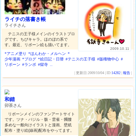
ライチの落書き帳
ライチさん
テニスの王子様メインのイラストブロ
グです。ちびキャラ。ほのぼの系で
す。最近、リボーン絵も描いてます。
2009.10.11
*アニメ塗り
*ほんわか・メルヘン
*
少年漫画
*ブログ
*絵日記・日替
#テニスの王子様
#版権物中心
#
リボーン
#ランボ
#獄寺
...
| 更新日:2009/10/04 | ID:
14282
|
報告
|
和錆
卯茶さん
リボーンメインのファンアートサイト
です。ツナ・バジル・骸・雲雀・髑髏
多めな一般向けイラストと漫画、壁紙
配布・塗り絵(線画)配布をやってます。