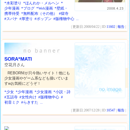
*水彩塗り
*ほんわか・メルヘン
*
少年漫画
*ブログ
*Web漫画
*壁紙・
2008.4.23
携帯待受
*無料配布（その他）
#獄寺
#スパナ
#厚塗り
#ポップン
#版権物中心
...
| 更新日:2008/04/22 | ID:
11602
|
報告
|
SORA*MATI
空花月さん
REBORN!が只今熱いサイト！他にも
少女漫画やゲーム系なども描いていま
すwお気軽にどうぞ！
*少女
*少年漫画
*少女漫画
*小説・詩
#五話寺
#女性向け
#版権物中心
#
初音ミク
#らきすた
...
| 更新日:2007/12/28 | ID:
10547
|
報告
|