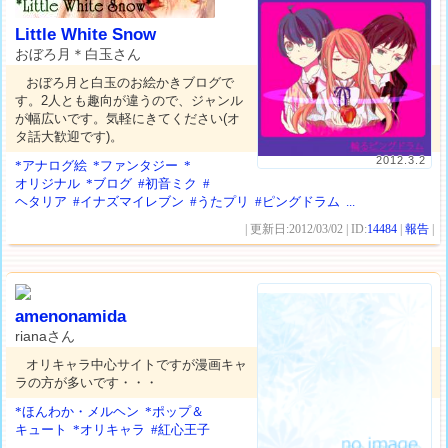
Little White Snow
おぼろ月＊白玉さん
おぼろ月と白玉のお絵かきブログで
す。2人とも趣向が違うので、ジャンル
が幅広いです。気軽にきてください(オ
タ話大歓迎です)。
2012.3.2
*アナログ絵
*ファンタジー
*
オリジナル
*ブログ
#初音ミク
#
ヘタリア
#イナズマイレブン
#うたプリ
#ピングドラム
...
| 更新日:2012/03/02 | ID:
14484
|
報告
|
amenonamida
rianaさん
オリキャラ中心サイトですが漫画キャ
ラの方が多いです・・・
*ほんわか・メルヘン
*ポップ＆
キュート
*オリキャラ
#紅心王子