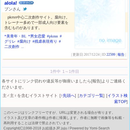
alola!
スマホOK
ブンさん
pkmn中心二次創作サイト。腐向け。
トレーナー多めで一部成人向け要素を
含むものがあります。
*美青年・BL
*男女恋愛
#pkmn
#
グリレ
#腐向け
#残虐表現有り
#
二次創作
...
| 更新日:2017/12/24 | ID:
22599
|
報告
|
1件中 1～1件目
各サイトにリンク切れや違反等が御座いましたら[報告]よりご連絡く
ださいませ。
主♂主♀を含むイラストサイト [
↑先頭へ
] [
カテゴリ一覧
] [
イラスト検
索TOP
]
このページはリンクフリーですが、URLは変更される場合が有ります。
イラスト及び文章の著作権は作者に帰属します。作者に無断で画像等を転載・
再利用することは法律で禁止されています。
Copyright(C)1998-2018 お絵描きJP, juju / Powered by Yomi-Search