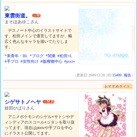
東雲街道。
まそほあゆこさん
デスノート中心のイラストサイトで
す。松田メインで運営してますが、幅
広く色んなキャラを描いてたりしま
す。
*美青年・BL
*ブログ
*関東
#松田×L
#手ブロ
#女性向け
#版権物中心
#pixiv
...
| 更新日:2009/12/20 | ID:
15499
|
報告
|
おすすめサイト
シゲサトノヘヤ
娃田ひばりさん
アニメポケモンのシゲル×サトシやデ
ィシディアのスコール×ジタンを取り扱
ってます。現在はpixivや手ブロを中心
にイラスト公開してます。