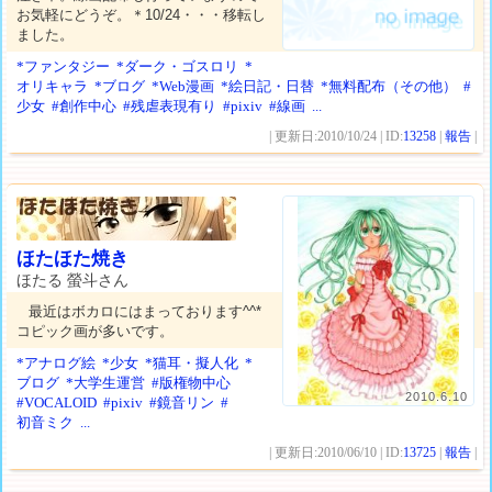
お気軽にどうぞ。＊10/24・・・移転し
ました。
*ファンタジー
*ダーク・ゴスロリ
*
オリキャラ
*ブログ
*Web漫画
*絵日記・日替
*無料配布（その他）
#
少女
#創作中心
#残虐表現有り
#pixiv
#線画
...
| 更新日:2010/10/24 | ID:
13258
|
報告
|
ほたほた焼き
ほたる 螢斗さん
最近はボカロにはまっております^^*
コピック画が多いです。
*アナログ絵
*少女
*猫耳・擬人化
*
ブログ
*大学生運営
#版権物中心
2010.6.10
#VOCALOID
#pixiv
#鏡音リン
#
初音ミク
...
| 更新日:2010/06/10 | ID:
13725
|
報告
|