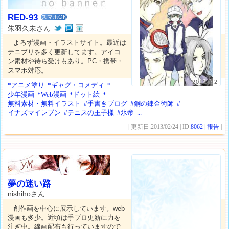
RED-93
スマホOK
朱羽久未さん
よろず漫画・イラストサイト。最近は
テニプリを多く更新してます。アイコ
ン素材や待ち受けもあり。PC・携帯・
スマホ対応。
2012.6.2
*アニメ塗り
*ギャグ・コメディ
*
少年漫画
*Web漫画
*ドット絵
*
無料素材・無料イラスト
#手書きブログ
#鋼の錬金術師
#
イナズマイレブン
#テニスの王子様
#氷帝
...
| 更新日:2013/02/24 | ID:
8062
|
報告
|
夢の迷い路
nishihoさん
創作画を中心に展示しています。web
漫画も多少。近頃は手ブロ更新に力を
注ぎ中。線画配布も行っていますので