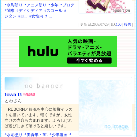
*水彩塗り
*アニメ塗り
*少年
*ブログ
*関東
#ディシディア
#スコール
#
2009.7.29
ジタン
#DFF
#女性向け
...
| 更新日:2009/07/29 | ID:
160
|
報告
|
towa G
とわさん
REBORNと銀魂を中心に版権イラス
トを描いています。軽くですが、女性
向けの内容も含まれます。よろしけれ
ば遊びにきて頂けると嬉しいです。
*水彩塗り
*美青年・BL
*少年漫画
*