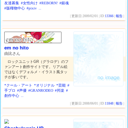
友達募集
#女性向け
#REBORN!
#銀魂
#版権物中心
#pixiv
...
| 更新日:2009/02/01 | ID:
13366
|
報告
|
em no hito
由比さん
ロックユニットGR（グラロデ）のフ
ァンアート創作サイトです。リアル絵
ではなくデフォルメ・イラスト風タッ
チが多いです。
*クール・アート
*オリジナル
*芸能
#
手ブロ
#声優
#GRANRODEO
#邦楽
#
創作中心
...
| 更新日:2008/06/01 | ID:
11848
|
報告
|