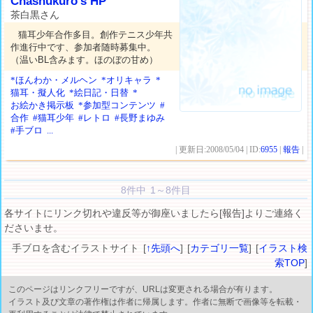
Chashukuro's HP
茶白黒さん
猫耳少年合作多目。創作テニス少年共
作進行中です、参加者随時募集中。
（温いBL含みます。ほのぼの甘め）
*ほんわか・メルヘン
*オリキャラ
*
猫耳・擬人化
*絵日記・日替
*
お絵かき掲示板
*参加型コンテンツ
#
合作
#猫耳少年
#レトロ
#長野まゆみ
#手ブロ
...
| 更新日:2008/05/04 | ID:
6955
|
報告
|
8件中 1～8件目
各サイトにリンク切れや違反等が御座いましたら[報告]よりご連絡く
ださいませ。
手ブロを含むイラストサイト [
↑先頭へ
] [
カテゴリ一覧
] [
イラスト検
索TOP
]
このページはリンクフリーですが、URLは変更される場合が有ります。
イラスト及び文章の著作権は作者に帰属します。作者に無断で画像等を転載・