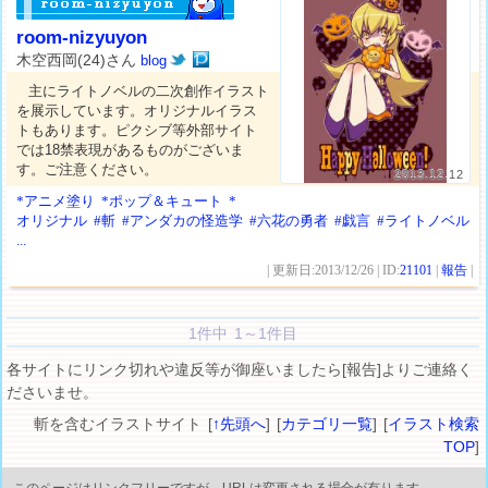
room-nizyuyon
木空西岡(24)さん
blog
主にライトノベルの二次創作イラスト
を展示しています。オリジナルイラス
トもあります。ピクシブ等外部サイト
では18禁表現があるものがございま
す。ご注意ください。
2013.12.12
*アニメ塗り
*ポップ＆キュート
*
オリジナル
#斬
#アンダカの怪造学
#六花の勇者
#戯言
#ライトノベル
...
| 更新日:2013/12/26 | ID:
21101
|
報告
|
1件中 1～1件目
各サイトにリンク切れや違反等が御座いましたら[報告]よりご連絡く
ださいませ。
斬を含むイラストサイト [
↑先頭へ
] [
カテゴリ一覧
] [
イラスト検索
TOP
]