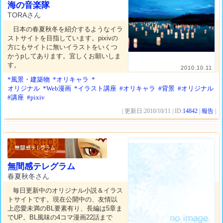
海の音楽隊
TORAさん
日本の春夏秋冬を紹介するようなイラ
ストサイトを目指しています。pixivの
方にもサイトに無いイラストをいくつ
かうpしてあります。宜しくお願いしま
す。
2010.10.11
*風景・建築物
*オリキャラ
*
オリジナル
*Web漫画
*イラスト講座
#オリキャラ
#背景
#オリジナル
#講座
#pixiv
| 更新日:2010/10/11 | ID:
14842
|
報告
|
無間感テレグラム
春夏秋冬さん
毎日更新中のオリジナル小説＆イラス
トサイトです。現在公開中の、友情以
上恋愛未満のBL要素有り、長編は5章ま
でUP。BL風味の4コマ漫画22話まで