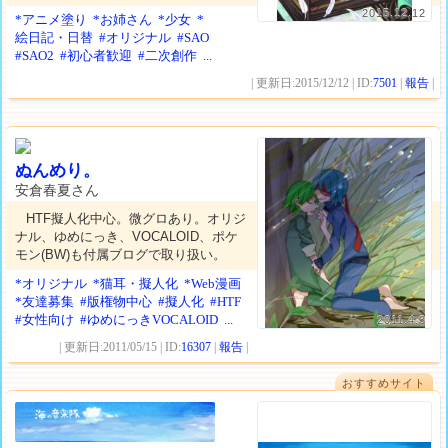
2015.12.12
*アニメ塗り
*お姉さん
*少女
*
絵日記・日替
#オリジナル
#SAO
#SAO2
#初心者歓迎
#二次創作
...
| 更新日:2015/12/12 | ID:
7501
|
報告
|
ぬんめり。
安倉春夏さん
HTF擬人化中心。微グロあり。オリジ
ナル、ゆめにっき、VOCALOID、ポケ
モン(BW)も付属ブログで取り扱い。
*オリジナル
*猫耳・擬人化
*Web漫画
*友達募集
#版権物中心
#擬人化
#HTF
#女性向け
#ゆめにっきVOCALOID
...
2011.4.3
| 更新日:2011/05/15 | ID:
16307
|
報告
|
おすすめサイト