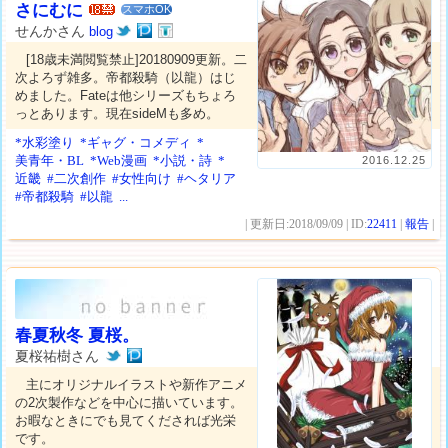
さにむに
スマホOK
せんかさん
blog
[18歳未満閲覧禁止]20180909更新。二
次よろず雑多。帝都殺騎（以龍）はじ
めました。Fateは他シリーズもちょろ
っとあります。現在sideMも多め。
*水彩塗り
*ギャグ・コメディ
*
美青年・BL
*Web漫画
*小説・詩
*
2016.12.25
近畿
#二次創作
#女性向け
#ヘタリア
#帝都殺騎
#以龍
...
| 更新日:2018/09/09 | ID:
22411
|
報告
|
春夏秋冬 夏桜。
夏桜祐樹さん
主にオリジナルイラストや新作アニメ
の2次製作などを中心に描いています。
お暇なときにでも見てくだされば光栄
です。