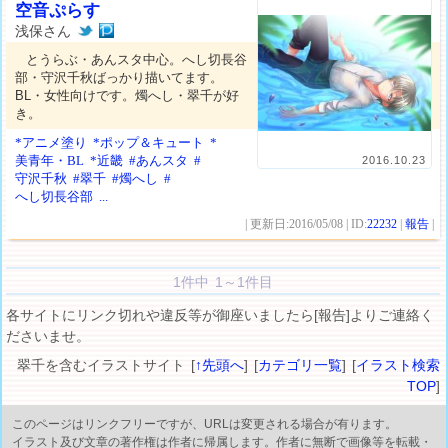
空音ぷらす
浅保さん
とうらぶ・あんスタ中心。へし切長谷
部・守沢千秋ばっかり描いてます。
BL・女性向けです。燭へし・翠千が好
き。
*アニメ塗り
*ポップ＆キュート
*
美青年・BL
*近畿
#あんスタ
#
2016.10.23
守沢千秋
#翠千
#燭へし
#
へし切長谷部
...
| 更新日:2016/05/08 | ID:
22232
|
報告
|
1件中 1～1件目
各サイトにリンク切れや違反等が御座いましたら[報告]よりご連絡く
ださいませ。
翠千を含むイラストサイト [
↑先頭へ
] [
カテゴリ一覧
] [
イラスト検索
TOP
]
このページはリンクフリーですが、URLは変更される場合が有ります。
イラスト及び文章の著作権は作者に帰属します。作者に無断で画像等を転載・