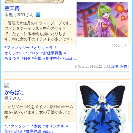
空工房
水無月琴羽さん
管理人水無月のイラストブロブです。
ファンタジーイラスト中心のサイト
で、たま～に版権物も描いたりしま
す。特に女の子のイラストが多いです♪
2022.1.2
*ファンタジー
*オリキャラ
*
オリジナル
*ブログ
*お仕事募集
#
あまつき
#FF9
#和風
#創作中心
#mixi
...
| 更新日:2014/09/22 | ID:
16270
|
報告
|
からばこ
樺了さん
オリジナル絵をメインに版権のゲーム
絵を描いています。女の子絵が多いで
す。
*ファンタジー
*少女
*オリジナル
#
聖剣伝説3
#魔導物語
#pixiv