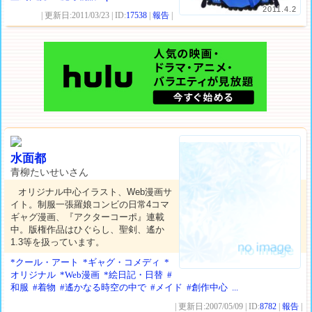
2011.4.2
| 更新日:2011/03/23 | ID:
17538
|
報告
|
水面都
青柳たいせいさん
オリジナル中心イラスト、Web漫画サ
イト。制服一張羅娘コンビの日常4コマ
ギャグ漫画、『アクターコーポ』連載
中。版権作品はひぐらし、聖剣、遙か
1.3等を扱っています。
*クール・アート
*ギャグ・コメディ
*
オリジナル
*Web漫画
*絵日記・日替
#
和服
#着物
#遙かなる時空の中で
#メイド
#創作中心
...
| 更新日:2007/05/09 | ID:
8782
|
報告
|