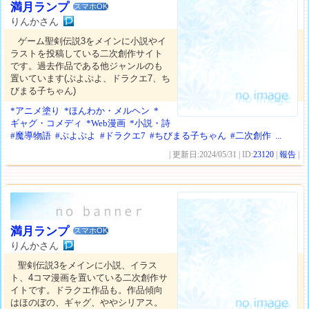
満月ランプ
スマホOK
りんかさん
ゲーム聖剣伝説3をメインに小説やイ
ラストを投稿している二次創作サイト
です。過去作品である他ジャンルのも
置いています(ぷよぷよ、ドラクエ7、ち
びまる子ちゃん)
*アニメ塗り
*ほんわか・メルヘン
*
ギャグ・コメディ
*Web漫画
*小説・詩
#魔導物語
#ぷよぷよ
#ドラクエ7
#ちびまる子ちゃん
#二次創作
...
| 更新日:2024/05/31 | ID:
23120
|
報告
|
満月ランプ
スマホOK
りんかさん
聖剣伝説3をメインに小説、イラス
ト、4コマ漫画を置いている二次創作サ
イトです。ドラクエ作品も。作品傾向
はほのぼの、ギャグ、ややシリアス。