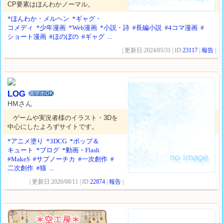
CP要素はほんわかノーマル。
*ほんわか・メルヘン
*ギャグ・
コメディ
*少年漫画
*Web漫画
*小説・詩
#長編小説
#4コマ漫画
#
ショート漫画
#ほのぼの
#ギャグ
...
| 更新日:2024/05/31 | ID:
23117
|
報告
|
LOG
スマホOK
HMさん
ゲームや実況者様のイラスト・3Dを
中心にしたよろずサイトです。
*アニメ塗り
*3DCG
*ポップ＆
キュート
*ブログ
*動画・Flash
#MakeS
#サブノーチカ
#一次創作
#
二次創作
#猫
...
| 更新日:2020/08/11 | ID:
22874
|
報告
|